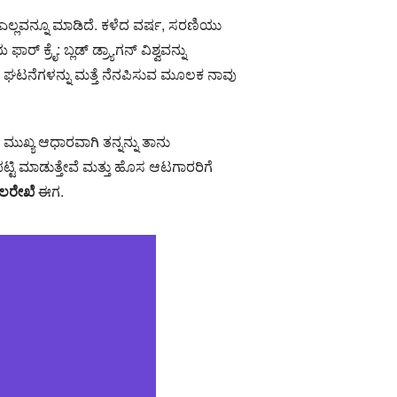
ಎಲ್ಲವನ್ನೂ ಮಾಡಿದೆ. ಕಳೆದ ವರ್ಷ, ಸರಣಿಯು
್ ಕ್ರೈ: ಬ್ಲಡ್ ಡ್ರ್ಯಾಗನ್ ವಿಶ್ವವನ್ನು
ವರೆಗಿನ ಘಟನೆಗಳನ್ನು ಮತ್ತೆ ನೆನಪಿಸುವ ಮೂಲಕ ನಾವು
ುಖ್ಯ ಆಧಾರವಾಗಿ ತನ್ನನ್ನು ತಾನು
 ಪಟ್ಟಿ ಮಾಡುತ್ತೇವೆ ಮತ್ತು ಹೊಸ ಆಟಗಾರರಿಗೆ
ಾಲರೇಖೆ
ಈಗ.