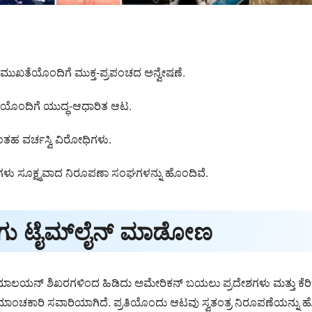
ುಮುಖತೆಯೊಂದಿಗೆ ಮುಕ್ತ-ಪ್ರಪಂಚದ ಅನ್ವೇಷಣೆ.
ಯೊಂದಿಗೆ ಯುದ್ಧ-ಆಧಾರಿತ ಆಟ.
ಂತಹ ವರ್ಚಸ್ವಿ ವಿರೋಧಿಗಳು.
ಟಗಳು ಸೂಕ್ಷ್ಮವಾದ ನಿರೂಪಣಾ ಸಂಘಗಳನ್ನು ಹೊಂದಿವೆ.
ಗು ಟೈಮ್‌ಲೈನ್ ಮಾಡೋಣ
ತ್ತು ಹಿಮಾಲಯನ್ ಶಿಖರಗಳಿಂದ ಹಿಡಿದು ಅಮೇರಿಕನ್ ಬಯಲು ಪ್ರದೇಶಗಳು ಮತ್ತು ಕ
ಕಾರಿ ಸವಾರಿಯಾಗಿದೆ. ಪ್ರತಿಯೊಂದು ಆಟವು ಸ್ವತಂತ್ರ ನಿರೂಪಣೆಯನ್ನು ಹೊಂದಿ