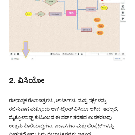
2. ವಿಸಿಯೋ
ರಚನಾತ್ಮಕ ರೇಖಾಚಿತ್ರಗಳು, ಚಾರ್ಟ್‌ಗಳು ಮತ್ತು ನಕ್ಷೆಗಳನ್ನು
ರಚಿಸುವಾಗ ಮತ್ತೊಂದು ಆನ್-ಟ್ರೆಂಡ್ ವಿಸಿಯೊ ಆಗಿದೆ. ಇದಲ್ಲದೆ,
ಮೈಕ್ರೋಸಾಫ್ಟ್ ಕುಟುಂಬದ ಈ ವರ್ಡ್ ತರಹದ ಉಪಕರಣವು
ಉತ್ತಮ ಕೊರೆಯಚ್ಚುಗಳು, ಐಕಾನ್‌ಗಳು ಮತ್ತು ಟೆಂಪ್ಲೆಟ್‌ಗಳನ್ನು
ನೀಡುತ್ತದೆ ಅದು ನಿಮ್ಮ ರೇಖಾಚಿತ್ರಗಳನ್ನು ಅತ್ಯಂತ