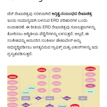
ಚೆನ್ ರೇಖಾಚಿತ್ರವು ಸರಳವಾಗಿದೆ
ಅಸ್ತಿತ್ವ-ಸಂಬಂಧದ ರೇಖಾಚಿತ್ರ
ಇಂದು ಸಾಮಾನ್ಯವಾಗಿ ಬಳಸುವ ERD ಪರಿಹಾರಗಳ ಒಂದು
ಉದಾಹರಣೆ. ಈ ರೀತಿಯ ERD ರೇಖಾಚಿತ್ರವು ಗುಣಲಕ್ಷಣಗಳನ್ನು
ತೋರಿಸಲು ಅದ್ವಿತೀಯ ಪೆಟ್ಟಿಗೆಗಳನ್ನು ಬಳಸುತ್ತದೆ. ಅಲ್ಲದೆ, ಈ
ಸಂಕೇತವನ್ನು ಅನುಸರಿಸಿ ಸಂಕೀರ್ಣ ಡೇಟಾಬೇಸ್ ಅನ್ನು
ಅಭಿವೃದ್ಧಿಪಡಿಸಲು ಅಗತ್ಯವಿರುವ ಗ್ರಾಫಿಕ್ಸ್ ಮತ್ತು ಐಕಾನ್‌ಗಳನ್ನು ಇದು
ಪ್ರಸ್ತುತಪಡಿಸುತ್ತದೆ.