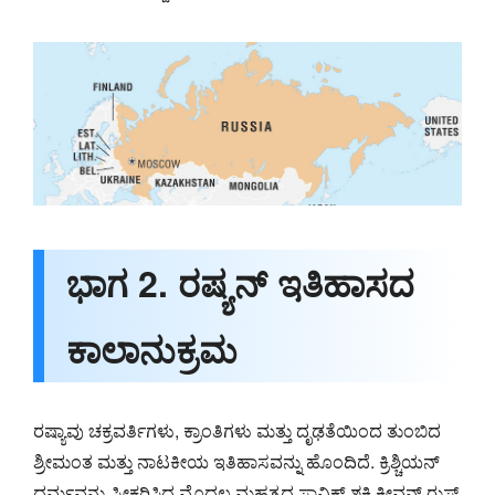
ಭಾಗ 2. ರಷ್ಯನ್ ಇತಿಹಾಸದ
ಕಾಲಾನುಕ್ರಮ
ರಷ್ಯಾವು ಚಕ್ರವರ್ತಿಗಳು, ಕ್ರಾಂತಿಗಳು ಮತ್ತು ದೃಢತೆಯಿಂದ ತುಂಬಿದ
ಶ್ರೀಮಂತ ಮತ್ತು ನಾಟಕೀಯ ಇತಿಹಾಸವನ್ನು ಹೊಂದಿದೆ. ಕ್ರಿಶ್ಚಿಯನ್
ಧರ್ಮವನ್ನು ಸ್ವೀಕರಿಸಿದ ಮೊದಲ ಮಹತ್ವದ ಸ್ಲಾವಿಕ್ ಶಕ್ತಿ ಕೀವನ್ ರುಸ್