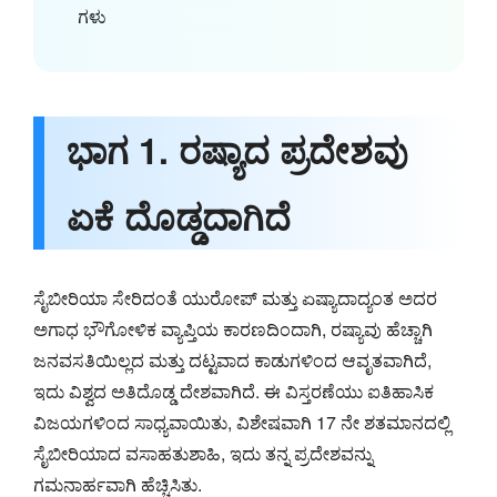
ಗಳು
ಭಾಗ 1. ರಷ್ಯಾದ ಪ್ರದೇಶವು
ಏಕೆ ದೊಡ್ಡದಾಗಿದೆ
ಸೈಬೀರಿಯಾ ಸೇರಿದಂತೆ ಯುರೋಪ್ ಮತ್ತು ಏಷ್ಯಾದಾದ್ಯಂತ ಅದರ
ಅಗಾಧ ಭೌಗೋಳಿಕ ವ್ಯಾಪ್ತಿಯ ಕಾರಣದಿಂದಾಗಿ, ರಷ್ಯಾವು ಹೆಚ್ಚಾಗಿ
ಜನವಸತಿಯಿಲ್ಲದ ಮತ್ತು ದಟ್ಟವಾದ ಕಾಡುಗಳಿಂದ ಆವೃತವಾಗಿದೆ,
ಇದು ವಿಶ್ವದ ಅತಿದೊಡ್ಡ ದೇಶವಾಗಿದೆ. ಈ ವಿಸ್ತರಣೆಯು ಐತಿಹಾಸಿಕ
ವಿಜಯಗಳಿಂದ ಸಾಧ್ಯವಾಯಿತು, ವಿಶೇಷವಾಗಿ 17 ನೇ ಶತಮಾನದಲ್ಲಿ
ಸೈಬೀರಿಯಾದ ವಸಾಹತುಶಾಹಿ, ಇದು ತನ್ನ ಪ್ರದೇಶವನ್ನು
ಗಮನಾರ್ಹವಾಗಿ ಹೆಚ್ಚಿಸಿತು.