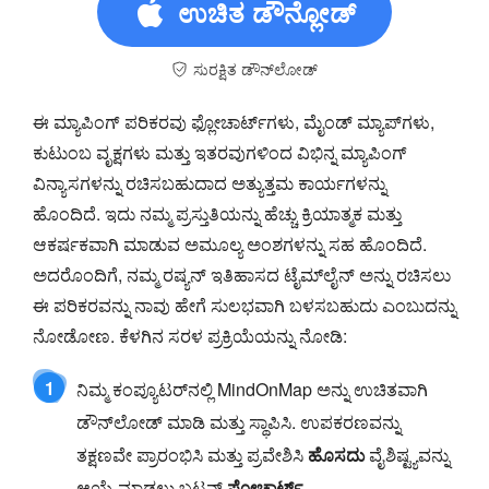
ಉಚಿತ ಡೌನ್ಲೋಡ್
ಸುರಕ್ಷಿತ ಡೌನ್‌ಲೋಡ್
ಈ ಮ್ಯಾಪಿಂಗ್ ಪರಿಕರವು ಫ್ಲೋಚಾರ್ಟ್‌ಗಳು, ಮೈಂಡ್ ಮ್ಯಾಪ್‌ಗಳು,
ಕುಟುಂಬ ವೃಕ್ಷಗಳು ಮತ್ತು ಇತರವುಗಳಿಂದ ವಿಭಿನ್ನ ಮ್ಯಾಪಿಂಗ್
ವಿನ್ಯಾಸಗಳನ್ನು ರಚಿಸಬಹುದಾದ ಅತ್ಯುತ್ತಮ ಕಾರ್ಯಗಳನ್ನು
ಹೊಂದಿದೆ. ಇದು ನಮ್ಮ ಪ್ರಸ್ತುತಿಯನ್ನು ಹೆಚ್ಚು ಕ್ರಿಯಾತ್ಮಕ ಮತ್ತು
ಆಕರ್ಷಕವಾಗಿ ಮಾಡುವ ಅಮೂಲ್ಯ ಅಂಶಗಳನ್ನು ಸಹ ಹೊಂದಿದೆ.
ಅದರೊಂದಿಗೆ, ನಮ್ಮ ರಷ್ಯನ್ ಇತಿಹಾಸದ ಟೈಮ್‌ಲೈನ್ ಅನ್ನು ರಚಿಸಲು
ಈ ಪರಿಕರವನ್ನು ನಾವು ಹೇಗೆ ಸುಲಭವಾಗಿ ಬಳಸಬಹುದು ಎಂಬುದನ್ನು
ನೋಡೋಣ. ಕೆಳಗಿನ ಸರಳ ಪ್ರಕ್ರಿಯೆಯನ್ನು ನೋಡಿ:
1
ನಿಮ್ಮ ಕಂಪ್ಯೂಟರ್‌ನಲ್ಲಿ MindOnMap ಅನ್ನು ಉಚಿತವಾಗಿ
ಡೌನ್‌ಲೋಡ್ ಮಾಡಿ ಮತ್ತು ಸ್ಥಾಪಿಸಿ. ಉಪಕರಣವನ್ನು
ತಕ್ಷಣವೇ ಪ್ರಾರಂಭಿಸಿ ಮತ್ತು ಪ್ರವೇಶಿಸಿ
ಹೊಸದು
ವೈಶಿಷ್ಟ್ಯವನ್ನು
ಆಯ್ಕೆ ಮಾಡಲು ಬಟನ್
ಫ್ಲೋಚಾರ್ಟ್
.