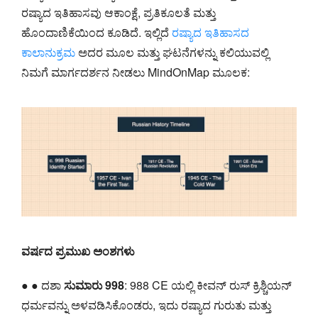
ರಷ್ಯಾದ ಇತಿಹಾಸವು ಆಕಾಂಕ್ಷೆ, ಪ್ರತಿಕೂಲತೆ ಮತ್ತು
ಹೊಂದಾಣಿಕೆಯಿಂದ ಕೂಡಿದೆ. ಇಲ್ಲಿದೆ
ರಷ್ಯಾದ ಇತಿಹಾಸದ
ಕಾಲಾನುಕ್ರಮ
ಅದರ ಮೂಲ ಮತ್ತು ಘಟನೆಗಳನ್ನು ಕಲಿಯುವಲ್ಲಿ
ನಿಮಗೆ ಮಾರ್ಗದರ್ಶನ ನೀಡಲು MindOnMap ಮೂಲಕ:
ವರ್ಷದ ಪ್ರಮುಖ ಅಂಶಗಳು
● ● ದಶಾ
ಸುಮಾರು 998
: 988 CE ಯಲ್ಲಿ ಕೀವನ್ ರುಸ್ ಕ್ರಿಶ್ಚಿಯನ್
ಧರ್ಮವನ್ನು ಅಳವಡಿಸಿಕೊಂಡರು, ಇದು ರಷ್ಯಾದ ಗುರುತು ಮತ್ತು