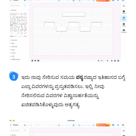
3
ಇದು ನಾವು ಸೇರಿಸುವ ಸಮಯ
ಪಠ್ಯ
ರಷ್ಯಾದ ಇತಿಹಾಸದ ಬಗ್ಗೆ
ಎಲ್ಲಾ ವಿವರಗಳನ್ನು ಪ್ರಸ್ತುತಪಡಿಸಲು. ಇಲ್ಲಿ, ನೀವು
ಸೇರಿಸಲಿರುವ ವಿವರಗಳ ವಿಶ್ವಾಸಾರ್ಹತೆಯನ್ನು
ಖಚಿತಪಡಿಸಿಕೊಳ್ಳುವುದು ಅತ್ಯಗತ್ಯ.