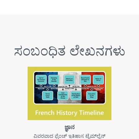
ಸಂಬಂಧಿತ ಲೇಖನಗಳು
ಜ್ಞಾನ
ವಿವರವಾದ ಫ್ರೆಂಚ್ ಇತಿಹಾಸ ಟೈಮ್‌ಲೈನ್