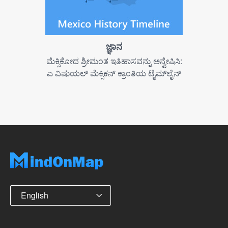
ಜ್ಞಾನ
ಮೆಕ್ಸಿಕೋದ ಶ್ರೀಮಂತ ಇತಿಹಾಸವನ್ನು ಅನ್ವೇಷಿಸಿ:
ಎ ವಿಷುಯಲ್ ಮೆಕ್ಸಿಕನ್ ಕ್ರಾಂತಿಯ ಟೈಮ್‌ಲೈನ್
English