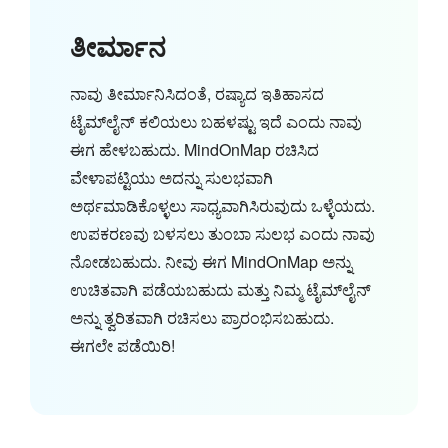
ತೀರ್ಮಾನ
ನಾವು ತೀರ್ಮಾನಿಸಿದಂತೆ, ರಷ್ಯಾದ ಇತಿಹಾಸದ
ಟೈಮ್‌ಲೈನ್ ಕಲಿಯಲು ಬಹಳಷ್ಟು ಇದೆ ಎಂದು ನಾವು
ಈಗ ಹೇಳಬಹುದು. MindOnMap ರಚಿಸಿದ
ವೇಳಾಪಟ್ಟಿಯು ಅದನ್ನು ಸುಲಭವಾಗಿ
ಅರ್ಥಮಾಡಿಕೊಳ್ಳಲು ಸಾಧ್ಯವಾಗಿಸಿರುವುದು ಒಳ್ಳೆಯದು.
ಉಪಕರಣವು ಬಳಸಲು ತುಂಬಾ ಸುಲಭ ಎಂದು ನಾವು
ನೋಡಬಹುದು. ನೀವು ಈಗ MindOnMap ಅನ್ನು
ಉಚಿತವಾಗಿ ಪಡೆಯಬಹುದು ಮತ್ತು ನಿಮ್ಮ ಟೈಮ್‌ಲೈನ್
ಅನ್ನು ತ್ವರಿತವಾಗಿ ರಚಿಸಲು ಪ್ರಾರಂಭಿಸಬಹುದು.
ಈಗಲೇ ಪಡೆಯಿರಿ!