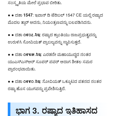
ಸಂಸ್ಕೃತಿಯ ಮೇಲೆ ಪ್ರಭಾವ ಬೀರಿತು.
● ● ದಶಾ
1547
: ಇವಾನ್ ದಿ ಟೆರಿಬಲ್ 1547 CE ಯಲ್ಲಿ ರಷ್ಯಾದ
ಮೊದಲ ತ್ಸಾರ್ ಆದನು, ನಿಯಂತ್ರಣವನ್ನು ಬಲಪಡಿಸಿದನು.
● ● ದಶಾ
೧೯೧೭ ಸಿಇ
: ರಷ್ಯಾದ ಕ್ರಾಂತಿಯು ರಾಜಪ್ರಭುತ್ವವನ್ನು
ಉರುಳಿಸಿ ಸೋವಿಯತ್ ಪ್ರಾಬಲ್ಯವನ್ನು ಸ್ಥಾಪಿಸುತ್ತದೆ.
● ● ದಶಾ
೧೯೪೫ ಸಿಇ
: ಎರಡನೇ ಮಹಾಯುದ್ಧದ ನಂತರ
ಯುಎಸ್ಎಸ್ಆರ್ ಸೂಪರ್ ಪವರ್ ಆದಾಗ ಶೀತಲ ಸಮರ
ಪ್ರಾರಂಭವಾಯಿತು.
● ● ದಶಾ
೧೯೯೧ ಸಿಇ
: ಸೋವಿಯತ್ ಒಕ್ಕೂಟದ ಪತನದ ನಂತರ
ರಷ್ಯಾ ಹೊಸ ಯುಗವನ್ನು ಪ್ರವೇಶಿಸುತ್ತಿದೆ.
ಭಾಗ 3. ರಷ್ಯಾದ ಇತಿಹಾಸದ