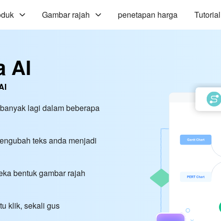
oduk
Gambar rajah
penetapan harga
Tutorial
a AI
AI
 banyak lagi dalam beberapa
 mengubah teks anda menjadi
reka bentuk gambar rajah
 klik, sekali gus