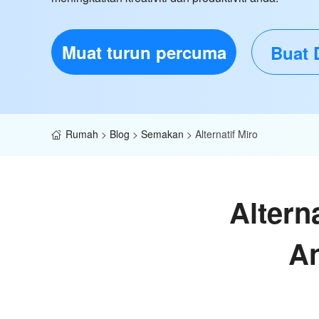
Muat turun percuma
Buat 
Rumah
>
Blog
>
Semakan
>
Alternatif Miro
Altern
An