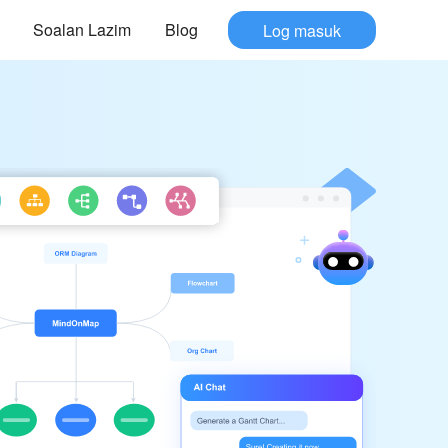
Soalan Lazim
Blog
Log masuk