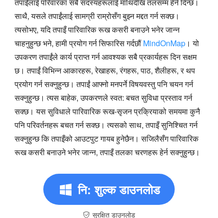
तपाईंलाई परिवारका सबै सदस्यहरूलाई माथिदेखि तलसम्म हेर्न दिन्छ।
साथै, यसले तपाईंलाई सामग्री राम्रोसँग बुझ्न मद्दत गर्न सक्छ।
त्यसोभए, यदि तपाइँ पारिवारिक रूख कसरी बनाउने भनेर जान्न
चाहनुहुन्छ भने, हामी प्रयोग गर्न सिफारिस गर्दछौं
MindOnMap
। यो
उपकरण तपाईंले कार्य प्राप्त गर्न आवश्यक सबै प्रकार्यहरू दिन सक्षम
छ। तपाईं विभिन्न आकारहरू, रेखाहरू, रंगहरू, पाठ, शैलीहरू, र थप
प्रयोग गर्न सक्नुहुन्छ। तपाईं आफ्नो मनपर्ने विषयवस्तु पनि चयन गर्न
सक्नुहुन्छ। त्यस बाहेक, उपकरणले स्वत: बचत सुविधा प्रस्ताव गर्न
सक्छ। यस सुविधाले पारिवारिक रूख-सृजन प्रक्रियाको समयमा कुनै
पनि परिवर्तनहरू बचत गर्न सक्छ। त्यसको साथ, तपाइँ सुनिश्चित गर्न
सक्नुहुन्छ कि तपाइँको आउटपुट गायब हुनेछैन। सजिलैसँग पारिवारिक
रूख कसरी बनाउने भनेर जान्न, तपाइँ तलका चरणहरू हेर्न सक्नुहुन्छ।
नि: शुल्क डाउनलोड
सुरक्षित डाउनलोड