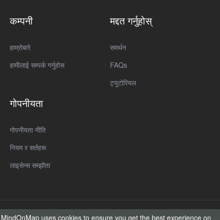
कम्पनी
मद्दत गर्नुहोस्
हाम्रोबारे
समर्थन
हामीलाई सम्पर्क गर्नुहोस
FAQs
ट्यूटोरियल
गोपनीयता
गोपनीयता नीति
नियम र सर्तहरू
लाइसेन्स सम्झौता
MindOnMap uses cookies to ensure you get the best experience on
प्रतिलिपि अधिकार © २०२६ MindOnMap। सबै अधिकार सुरक्षित।