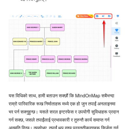
यस विधिको साथ, हामी बताउन सक्छौं कि MindOnMap सबैभन्दा
राम्रो पारिवारिक रूख निर्माताहरू मध्ये एक हो जुन तपाईं अनलाइनमा
भर पर्न सक्नुहुन्छ। यसले सरल इन्टरफेस र उपयोगी सुविधाहरू प्रदान
गर्न सक्छ, जसले तपाईंलाई प्रभावकारी र तुरुन्तै कार्य समाप्त गर्न
अनुमति दिन्छ। त्यसोभए, तपाईं थप दृश्य प्रस्तुतीकरणहरू सिर्जना गर्न