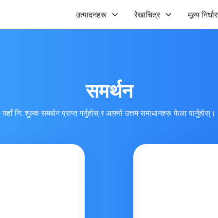
उत्पादनहरू
रेखाचित्र
मूल्य निर्धा
समर्थन
यहाँ नि: शुल्क समर्थन प्राप्त गर्नुहोस् र आफ्नो उत्तम समाधानहरू फेला पार्नुहोस्।