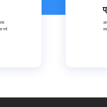
प
ृपया
आउ
त गर्न
तप