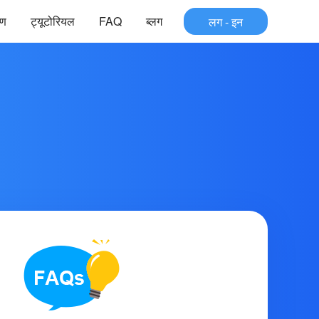
रण
ट्यूटोरियल
FAQ
ब्लग
लग - इन