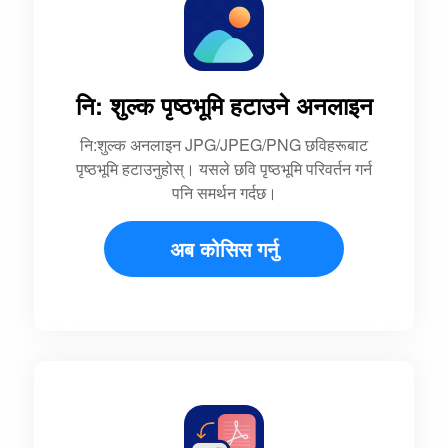
नि: शुल्क पृष्ठभूमि हटाउने अनलाइन
नि:शुल्क अनलाइन JPG/JPEG/PNG छविहरूबाट
पृष्ठभूमि हटाउनुहोस्। यसले छवि पृष्ठभूमि परिवर्तन गर्न
पनि समर्थन गर्दछ।
अब कोसिस गर्नु