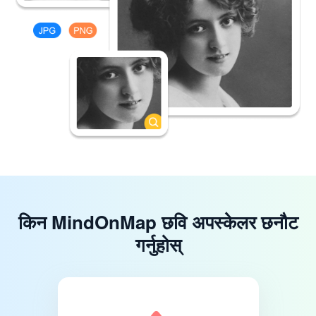
किन MindOnMap छवि अपस्केलर छनौट
गर्नुहोस्