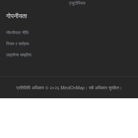
ट्यूटोरियल
गोपनीयता
गोपनीयता नीति
नियम र सर्तहरू
लाइसेन्स सम्झौता
प्रतिलिपि अधिकार © २०२६ MindOnMap। सबै अधिकार सुरक्षित।