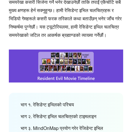
समयरेखा कसरी सिर्जना गर्ने भनेर देखाउनेछौं ताकि तपाईं एकैचोटि सबै
मुख्य क्षणहरू हेर्न सक्नुहुन्छ। हामी रेसिडेन्ट इभिल चलचित्रहरू र
भिडियो गेमहरूले कसरी फरक तरिकाले कथा बताउँछन् भनेर जाँच गरेर
निष्कर्षमा पुग्नेछौं। यस ट्यूटोरियलमा, हामी रेसिडेन्ट इभिल चलचित्र
समयरेखाको जटिल तर आकर्षक ब्रह्माण्डको व्याख्या गर्नेछौं।
भाग १. रेसिडेन्ट इभिलको परिचय
भाग २. रेसिडेन्ट इभिल चलचित्रको टाइमलाइन
भाग ३. MindOnMap प्रयोग गरेर रेजिडेन्ट इभिल