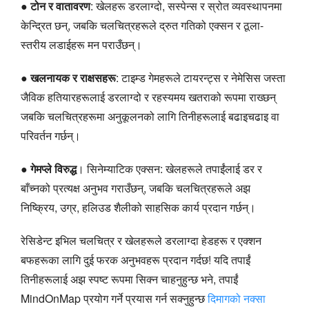
●
टोन र वातावरण
: खेलहरू डरलाग्दो, सस्पेन्स र स्रोत व्यवस्थापनमा
केन्द्रित छन्, जबकि चलचित्रहरूले द्रुत गतिको एक्सन र ठूला-
स्तरीय लडाईहरू मन पराउँछन्।
●
खलनायक र राक्षसहरू
: टाइम्ड गेमहरूले टायरन्ट्स र नेमेसिस जस्ता
जैविक हतियारहरूलाई डरलाग्दो र रहस्यमय खतराको रूपमा राख्छन्
जबकि चलचित्रहरूमा अनुकूलनको लागि तिनीहरूलाई बढाइचढाइ वा
परिवर्तन गर्छन्।
●
गेमप्ले विरुद्ध
। सिनेम्याटिक एक्सन: खेलहरूले तपाईंलाई डर र
बाँच्नको प्रत्यक्ष अनुभव गराउँछन्, जबकि चलचित्रहरूले अझ
निष्क्रिय, उग्र, हलिउड शैलीको साहसिक कार्य प्रदान गर्छन्।
रेसिडेन्ट इभिल चलचित्र र खेलहरूले डरलाग्दा हेडहरू र एक्शन
बफहरूका लागि दुई फरक अनुभवहरू प्रदान गर्दछ! यदि तपाईं
तिनीहरूलाई अझ स्पष्ट रूपमा सिक्न चाहनुहुन्छ भने, तपाईं
MindOnMap प्रयोग गर्ने प्रयास गर्न सक्नुहुन्छ
दिमागको नक्सा