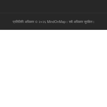
प्रतिलिपि अधिकार © २०२६ MindOnMap। सबै अधिकार सुरक्षित।