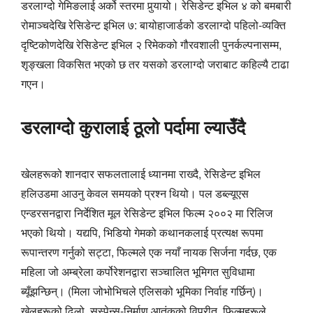
डरलाग्दो गेमिङलाई अर्को स्तरमा पुर्‍यायो। रेसिडेन्ट इभिल ४ को बमबारी
रोमाञ्चदेखि रेसिडेन्ट इभिल ७: बायोहाजार्डको डरलाग्दो पहिलो-व्यक्ति
दृष्टिकोणदेखि रेसिडेन्ट इभिल २ रिमेकको गौरवशाली पुनर्कल्पनासम्म,
शृङ्खला विकसित भएको छ तर यसको डरलाग्दो जराबाट कहिल्यै टाढा
गएन।
डरलाग्दो कुरालाई ठूलो पर्दामा ल्याउँदै
खेलहरूको शानदार सफलतालाई ध्यानमा राख्दै, रेसिडेन्ट इभिल
हलिउडमा आउनु केवल समयको प्रश्न थियो। पल डब्ल्यूएस
एन्डरसनद्वारा निर्देशित मूल रेसिडेन्ट इभिल फिल्म २००२ मा रिलिज
भएको थियो। यद्यपि, भिडियो गेमको कथानकलाई प्रत्यक्ष रूपमा
रूपान्तरण गर्नुको सट्टा, फिल्मले एक नयाँ नायक सिर्जना गर्दछ, एक
महिला जो अम्ब्रेला कर्पोरेशनद्वारा सञ्चालित भूमिगत सुविधामा
ब्यूँझन्छिन्। (मिला जोभोभिचले एलिसको भूमिका निर्वाह गर्छिन्)।
खेलहरूको ढिलो, सस्पेन्स-निर्माण आतंकको विपरीत, फिल्महरूले