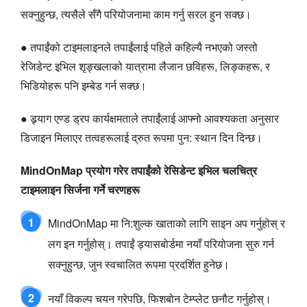
सक्नुहुन्छ, त्यसैले सँगै परियोजनामा काम गर्नु सरल हुन सक्छ।
● तपाईंको टाइमलाइनले तपाईंलाई पहिले कहिल्यै नभएको जस्तो
रेजिडेन्ट इभिल शृङ्खलाको यात्रामा लैजान छविहरू, लिङ्कहरू, र
भिडियोहरू पनि इम्बेड गर्न सक्छ।
● ड्र्याग एण्ड ड्रप कार्यक्षमताले तपाईंलाई आफ्नो आवश्यकता अनुसार
डिजाइन मिलाएर तत्वहरूलाई द्रुत रूपमा पुन: स्थान दिन दिन्छ।
MindOnMap प्रयोग गरेर तपाईंको रेसिडेन्ट इभिल चलचित्र
टाइमलाइन सिर्जना गर्ने चरणहरू
1
MindOnMap मा नि:शुल्क खाताको लागि साइन अप गर्नुहोस् र
लग इन गर्नुहोस्। तपाईं ड्यासबोर्डमा नयाँ परियोजना सुरु गर्न
सक्नुहुन्छ, जुन स्वचालित रूपमा प्रदर्शित हुनेछ।
2
नयाँ विकल्प चयन गरेपछि, फिशबोन टेम्प्लेट छनौट गर्नुहोस्।