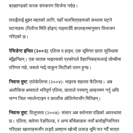
ब्रह्माण्डको फरक संस्करण सिर्जना गर्दछ।
तपाईंलाई बुझ्न मद्दतको लागि, यहाँ चलचित्रहरूको कथामा घट्ने
घटनाहरू (रिलीज मिति होइन) पछ्याउँदै कालक्रमानुसार विभाजन
गरिएको छ।
रेसिडेन्ट इभिल (२००२)
: एलिस द हाइभ, एक भूमिगत छाता सुविधामा
ब्यूँझन्छिन्। एक घातक भाइरसको प्रकोपले वैज्ञानिकहरूलाई जोम्बीमा
परिणत गर्छ, जसले गर्दा र्‍याकुन सिटीको पतन हुन्छ।
निवास दुष्ट
: एपोकेलिप्स (२००४)- भाइरस शहरमा फैलिन्छ। अब
अलौकिक क्षमताले भरिपूर्ण एलिस, छाताले परमाणु आक्रमण गर्नु अघि
भाग्न जिल भ्यालेन्टाइन र कार्लोस ओलिभेरासँग मिल्छिन्।
निवास दुष्ट
: विलुप्तता (२००७)- संसार अब सर्वनाश पछिको अवस्थामा
छ। एलिस, क्लेयर रेडफिल्ड, र अन्य बाँचेकाहरू नयाँ बायोइन्जिनियर
गरिएका खतराहरूसँग लड्दै आश्रय खोज्दै उजाड भूमि पार गर्दै यात्रा