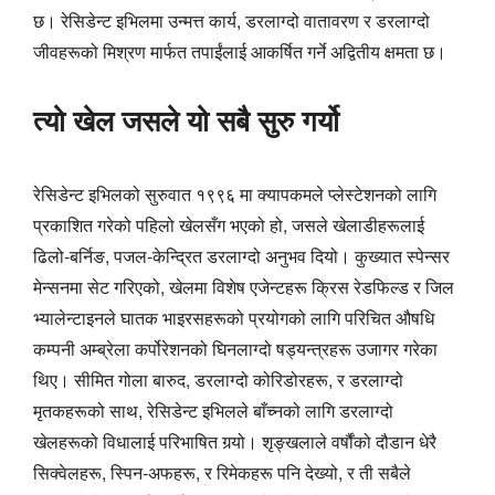
छ। रेसिडेन्ट इभिलमा उन्मत्त कार्य, डरलाग्दो वातावरण र डरलाग्दो
जीवहरूको मिश्रण मार्फत तपाईंलाई आकर्षित गर्ने अद्वितीय क्षमता छ।
त्यो खेल जसले यो सबै सुरु गर्यो
रेसिडेन्ट इभिलको सुरुवात १९९६ मा क्यापकमले प्लेस्टेशनको लागि
प्रकाशित गरेको पहिलो खेलसँग भएको हो, जसले खेलाडीहरूलाई
ढिलो-बर्निङ, पजल-केन्द्रित डरलाग्दो अनुभव दियो। कुख्यात स्पेन्सर
मेन्सनमा सेट गरिएको, खेलमा विशेष एजेन्टहरू क्रिस रेडफिल्ड र जिल
भ्यालेन्टाइनले घातक भाइरसहरूको प्रयोगको लागि परिचित औषधि
कम्पनी अम्ब्रेला कर्पोरेशनको घिनलाग्दो षड्यन्त्रहरू उजागर गरेका
थिए। सीमित गोला बारुद, डरलाग्दो कोरिडोरहरू, र डरलाग्दो
मृतकहरूको साथ, रेसिडेन्ट इभिलले बाँच्नको लागि डरलाग्दो
खेलहरूको विधालाई परिभाषित गर्‍यो। शृङ्खलाले वर्षौंको दौडान धेरै
सिक्वेलहरू, स्पिन-अफहरू, र रिमेकहरू पनि देख्यो, र ती सबैले