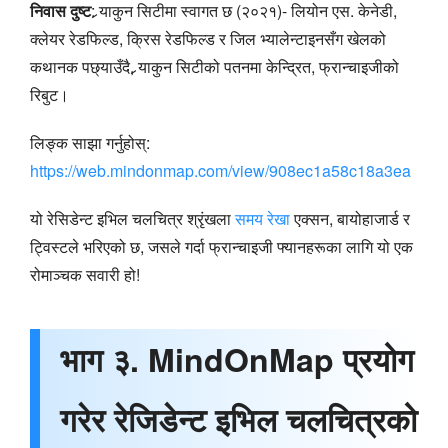
निवास दुष्ट
: र्‍याकुन सिटीमा स्वागत छ (२०२१)- लियोन एस. केनेडी,
क्लेयर रेडफिल्ड, क्रिस रेडफिल्ड र जिल भ्यालेन्टाइनसँग खेलको
कथानक पछ्याउँदै, र्‍याकुन सिटीको पतनमा केन्द्रित, फ्रान्चाइजीको
रिबुट।
लिङ्क साझा गर्नुहोस्:
https://web.mindonmap.com/view/908ec1a58c18a3ea
यो रेसिडेन्ट इभिल चलचित्र श्रृंखला
समय रेखा
एक्सन, बायोहाजार्ड र
ट्विस्टले भरिएको छ, जसले गर्दा फ्रान्चाइजी फ्यानहरूका लागि यो एक
रोमाञ्चक सवारी हो!
भाग ३. MindOnMap प्रयोग
गरेर रेजिडेन्ट इभिल चलचित्रको