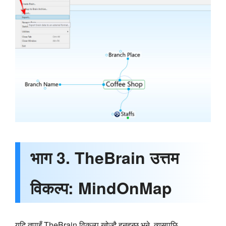
भाग 3. TheBrain उत्तम
विकल्प: MindOnMap
यदि तपाइँ TheBrain विकल्प खोज्दै हुनुहुन्छ भने, त्यसपछि