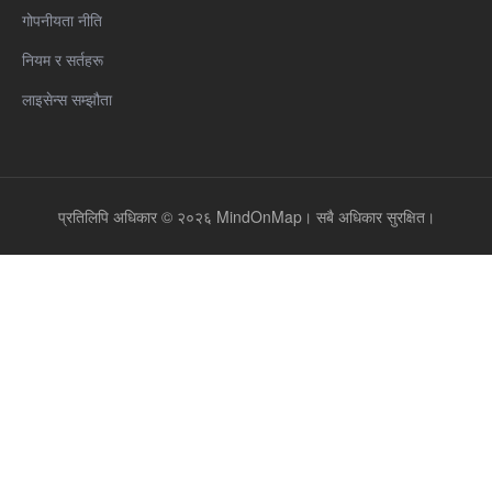
गोपनीयता नीति
नियम र सर्तहरू
लाइसेन्स सम्झौता
प्रतिलिपि अधिकार © २०२६ MindOnMap। सबै अधिकार सुरक्षित।