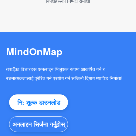
विपक्षहरूको निष्पक्ष समीक्षा
MindOnMap
तपाइँका विचारहरू अनलाइन भिजुअल रूपमा आकर्षित गर्न र
रचनात्मकतालाई प्रेरित गर्न प्रयोग गर्न सजिलो दिमाग म्यापिङ निर्माता!
नि: शुल्क डाउनलोड
अनलाइन सिर्जना गर्नुहोस्