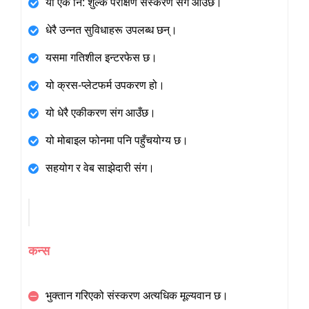
यो एक नि: शुल्क परीक्षण संस्करण संग आउँछ।
धेरै उन्नत सुविधाहरू उपलब्ध छन्।
यसमा गतिशील इन्टरफेस छ।
यो क्रस-प्लेटफर्म उपकरण हो।
यो धेरै एकीकरण संग आउँछ।
यो मोबाइल फोनमा पनि पहुँचयोग्य छ।
सहयोग र वेब साझेदारी संग।
कन्स
भुक्तान गरिएको संस्करण अत्यधिक मूल्यवान छ।