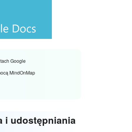
ntach Google
pomocą MindOnMap
 i udostępniania