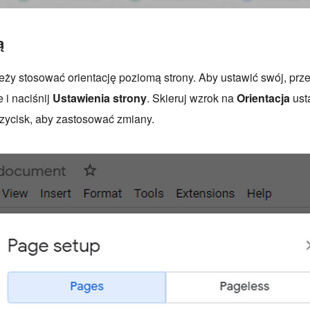
ą
y stosować orientację poziomą strony. Aby ustawić swój, prz
 i naciśnij
Ustawienia strony
. Skieruj wzrok na
Orientacja
ust
zycisk, aby zastosować zmiany.