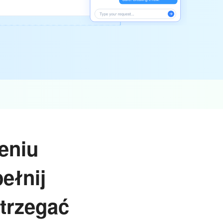
eniu
ełnij
strzegać