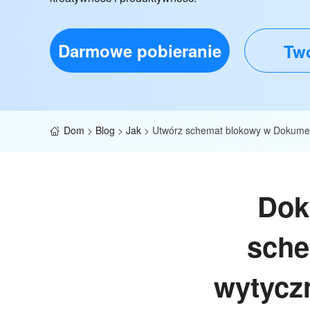
Darmowe pobieranie
Twó
Dom
>
Blog
>
Jak
>
Utwórz schemat blokowy w Dokume
Dok
sche
wytyczn