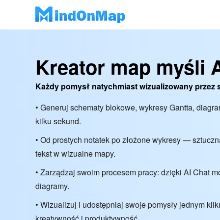
Kreator map myśli 
Każdy pomysł natychmiast wizualizowany przez s
• Generuj schematy blokowe, wykresy Gantta, diagr
kilku sekund.
• Od prostych notatek po złożone wykresy — sztuczna
tekst w wizualne mapy.
• Zarządzaj swoim procesem pracy: dzięki AI Chat m
diagramy.
• Wizualizuj i udostępniaj swoje pomysły jednym kli
kreatywność i produktywność.