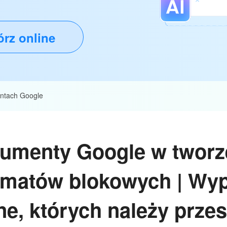
rz online
ntach Google
umenty Google w tworz
matów blokowych | Wyp
e, których należy prze