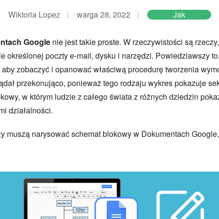
Wiktoria Lopez
warga 28, 2022
Jak
ntach Google
nie jest takie proste. W rzeczywistości są rzecz
ie określonej poczty e-mail, dysku i narzędzi. Powiedziawszy to
nt, aby zobaczyć i opanować właściwą procedurę tworzenia wy
ądał przekonująco, ponieważ tego rodzaju wykres pokazuje se
okowy, w którym ludzie z całego świata z różnych dziedzin poka
mi działalności.
tórzy muszą narysować schemat blokowy w Dokumentach Google, z