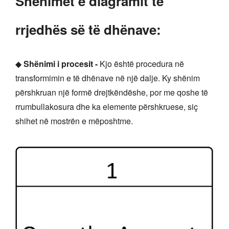
Shënimet e diagramit të
rrjedhës së të dhënave:
◆
Shënimi i procesit -
Kjo është procedura në
transformimin e të dhënave në një dalje. Ky shënim
përshkruan një formë drejtkëndëshe, por me qoshe të
rrumbullakosura dhe ka elemente përshkruese, siç
shihet në mostrën e mëposhtme.