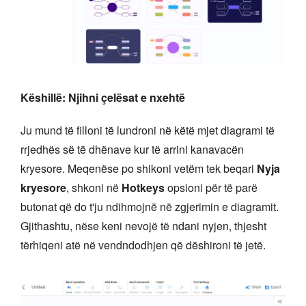
Këshillë: Njihni çelësat e nxehtë
Ju mund të filloni të lundroni në këtë mjet diagrami të
rrjedhës së të dhënave kur të arrini kanavacën
kryesore. Meqenëse po shikoni vetëm tek beqari
Nyja
kryesore
, shkoni në
Hotkeys
opsioni për të parë
butonat që do t'ju ndihmojnë në zgjerimin e diagramit.
Gjithashtu, nëse keni nevojë të ndani nyjen, thjesht
tërhiqeni atë në vendndodhjen që dëshironi të jetë.