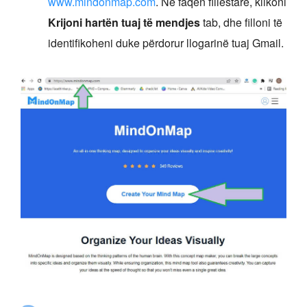
www.mindonmap.com
. Në faqen fillestare, klikoni
Krijoni hartën tuaj të mendjes
tab, dhe filloni të
identifikoheni duke përdorur llogarinë tuaj Gmail.