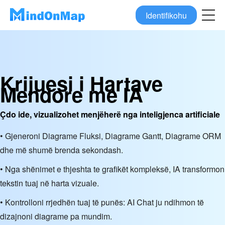
Identifikohu
Krijuesi i Hartave
Mendore me IA
Çdo ide, vizualizohet menjëherë nga inteligjenca artificiale
• Gjeneroni Diagrame Fluksi, Diagrame Gantt, Diagrame ORM
dhe më shumë brenda sekondash.
• Nga shënimet e thjeshta te grafikët kompleksë, IA transformon
tekstin tuaj në harta vizuale.
• Kontrolloni rrjedhën tuaj të punës: AI Chat ju ndihmon të
dizajnoni diagrame pa mundim.