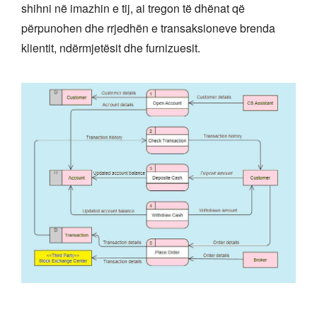
shihni në imazhin e tij, ai tregon të dhënat që
përpunohen dhe rrjedhën e transaksioneve brenda
klientit, ndërmjetësit dhe furnizuesit.