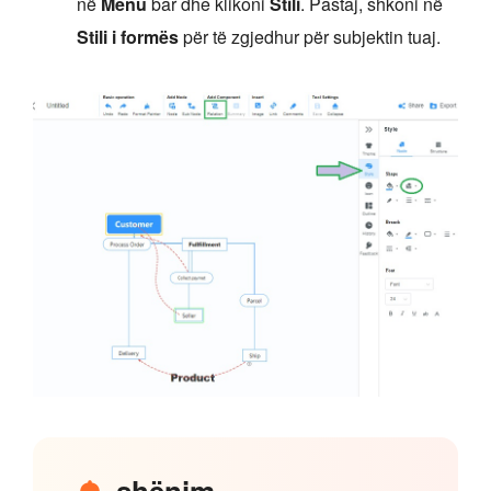
në
Menu
bar dhe klikoni
Stili
. Pastaj, shkoni në
Stili i formës
për të zgjedhur për subjektin tuaj.
shënim