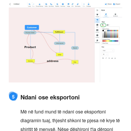
Ndani ose eksportoni
5
Më në fund mund të ndani ose eksportoni
diagramin tuaj, thjesht shkoni te pjesa në krye të
shiritit të menysë. Nëse dëshironi t'ia dërgoni