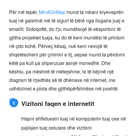
Për më tepër,
MindOnMap
mund ta mbani kryeveprën
tuaj në galerinë më të sigurt të bërë nga llogaria juaj e
emailit. Sidoqoftë, do t'ju mundësojë të eksportoni të
gjitha projektet tuaja, ku do të keni mundësi të printoni
në çdo kohë. Përveç kësaj, nuk keni nevojë të
shqetësoheni për çmimin e tij, sepse mund ta përdorni
këtë pa kufi pa shpenzuar asnjë monedhë. Dhe
kështu, pa mëshirë të mëtejshme, le të bëjmë një
diagram të rrjedhës së të dhënave në internet, me
udhëzimet e plota dhe gjithëpërfshirëse më poshtë.
Vizitoni faqen e internetit
1
Hapni shfletuesin tuaj në kompjuterin tuaj ose në
pajisjen tuaj celulare dhe vizitoni