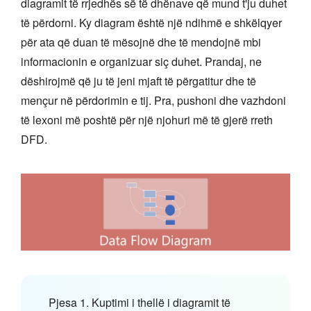
diagramit të rrjedhës së të dhënave që mund t'ju duhet
të përdorni. Ky diagram është një ndihmë e shkëlqyer
për ata që duan të mësojnë dhe të mendojnë mbi
informacionin e organizuar siç duhet. Prandaj, ne
dëshirojmë që ju të jeni mjaft të përgatitur dhe të
mençur në përdorimin e tij. Pra, pushoni dhe vazhdoni
të lexoni më poshtë për një njohuri më të gjerë rreth
DFD.
Pjesa 1. Kuptimi i thellë i diagramit të