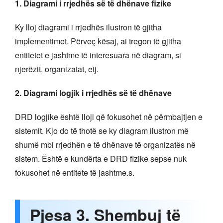
1. Diagrami i rrjedhës së të dhënave fizike
Ky lloj diagrami i rrjedhës ilustron të gjitha
implementimet. Përveç kësaj, ai tregon të gjitha
entitetet e jashtme të interesuara në diagram, si
njerëzit, organizatat, etj.
2. Diagrami logjik i rrjedhës së të dhënave
DRD logjike është lloji që fokusohet në përmbajtjen e
sistemit. Kjo do të thotë se ky diagram ilustron më
shumë mbi rrjedhën e të dhënave të organizatës në
sistem. Është e kundërta e DRD fizike sepse nuk
fokusohet në entitete të jashtme.s.
Pjesa 3. Shembuj të