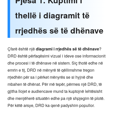
Pjesa 1. Kuptimi i
thellë i diagramit të
rrjedhës së të dhënave
Çfarë është një
diagrami i rrjedhës së të dhënave
?
DRD është përfaqësimi vizual i ideve ose informacionit
dhe procesi i të dhënave në sistem. Siç thotë edhe në
emrin e tij, DRD në mënyrë të qëllimshme tregon
rrjedhën për sa i përket mënyrës se si hyjnë dhe
mbahen të dhënat. Për më tepër, përmes një DRD, të
gjitha llojet e audiencave mund ta kuptojnë lehtësisht
dhe menjëherë situatën edhe pa një shpjegim të plotë.
Për këtë arsye, DRD ka qenë padyshim popullor.