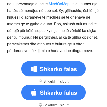
ne ju prezantojmë me të
MindOnMap
, mjeti numër një i
hartës së mendjes në ueb sot. Ky, gjithashtu, është një
krijues i diagrameve të rrjedhës së të dhënave në
internet që të gjithë e duan. Epo, askush nuk mund të
dënojë për këtë, sepse ky mjet me të vërtetë ka diçka
për t'u mburrur. Në përgjithësi, ai ka të gjitha opsionet,
paracaktimet dhe atributet e bukura që u ofron
përdoruesve në krijimin e hartave dhe diagrameve.
Shkarko falas
Shkarkim i sigurt
Shkarko falas
Shkarkim i sigurt