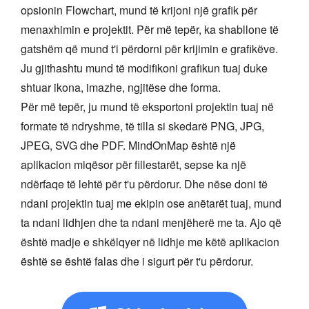
opsionin Flowchart, mund të krijoni një grafik për
menaxhimin e projektit. Për më tepër, ka shabllone të
gatshëm që mund t'i përdorni për krijimin e grafikëve.
Ju gjithashtu mund të modifikoni grafikun tuaj duke
shtuar ikona, imazhe, ngjitëse dhe forma.
Për më tepër, ju mund të eksportoni projektin tuaj në
formate të ndryshme, të tilla si skedarë PNG, JPG,
JPEG, SVG dhe PDF. MindOnMap është një
aplikacion miqësor për fillestarët, sepse ka një
ndërfaqe të lehtë për t'u përdorur. Dhe nëse doni të
ndani projektin tuaj me ekipin ose anëtarët tuaj, mund
ta ndani lidhjen dhe ta ndani menjëherë me ta. Ajo që
është madje e shkëlqyer në lidhje me këtë aplikacion
është se është falas dhe i sigurt për t'u përdorur.