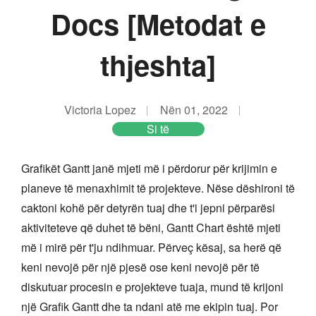
Docs [Metodat e
thjeshta]
Victoria Lopez
Nën 01, 2022
Si të
Grafikët Gantt janë mjeti më i përdorur për krijimin e
planeve të menaxhimit të projekteve. Nëse dëshironi të
caktoni kohë për detyrën tuaj dhe t'i jepni përparësi
aktiviteteve që duhet të bëni, Gantt Chart është mjeti
më i mirë për t'ju ndihmuar. Përveç kësaj, sa herë që
keni nevojë për një pjesë ose keni nevojë për të
diskutuar procesin e projekteve tuaja, mund të krijoni
një Grafik Gantt dhe ta ndani atë me ekipin tuaj. Por