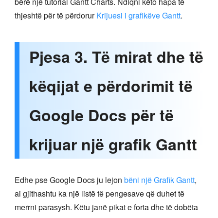
bërë një tutorial Gantt Charts. Ndiqni këto hapa të
thjeshtë për të përdorur
Krijuesi i grafikëve Gantt
.
Pjesa 3. Të mirat dhe të
këqijat e përdorimit të
Google Docs për të
krijuar një grafik Gantt
Edhe pse Google Docs ju lejon
bëni një Grafik Gantt
,
ai gjithashtu ka një listë të pengesave që duhet të
merrni parasysh. Këtu janë pikat e forta dhe të dobëta