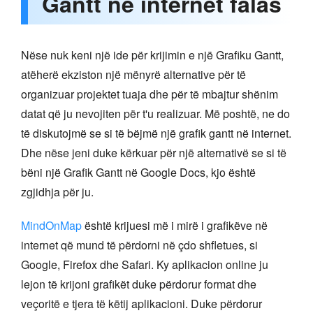
Gantt në internet falas
Nëse nuk keni një ide për krijimin e një Grafiku Gantt,
atëherë ekziston një mënyrë alternative për të
organizuar projektet tuaja dhe për të mbajtur shënim
datat që ju nevojiten për t'u realizuar. Më poshtë, ne do
të diskutojmë se si të bëjmë një grafik gantt në internet.
Dhe nëse jeni duke kërkuar për një alternativë se si të
bëni një Grafik Gantt në Google Docs, kjo është
zgjidhja për ju.
MindOnMap
është krijuesi më i mirë i grafikëve në
internet që mund të përdorni në çdo shfletues, si
Google, Firefox dhe Safari. Ky aplikacion online ju
lejon të krijoni grafikët duke përdorur format dhe
veçoritë e tjera të këtij aplikacioni. Duke përdorur