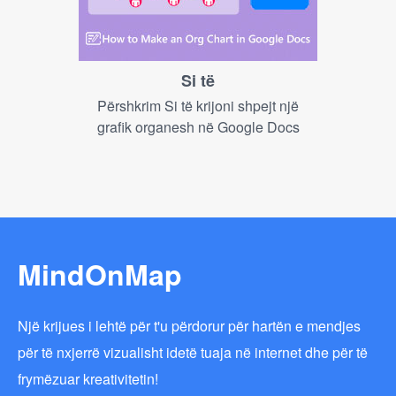
Si të
Përshkrim Si të krijoni shpejt një
grafik organesh në Google Docs
MindOnMap
Një krijues i lehtë për t'u përdorur për hartën e mendjes
për të nxjerrë vizualisht idetë tuaja në internet dhe për të
frymëzuar kreativitetin!