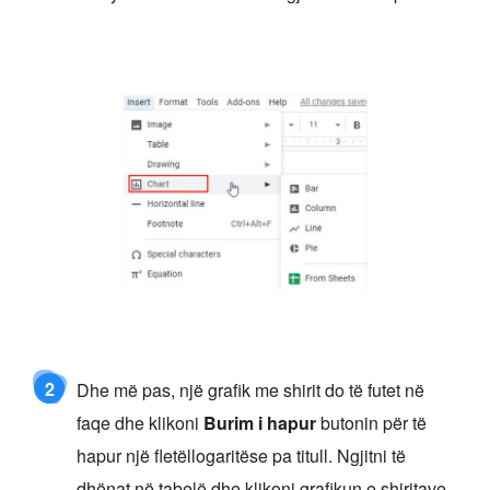
2
Dhe më pas, një grafik me shirit do të futet në
faqe dhe klikoni
Burim i hapur
butonin për të
hapur një fletëllogaritëse pa titull. Ngjitni të
dhënat në tabelë dhe klikoni grafikun e shiritave