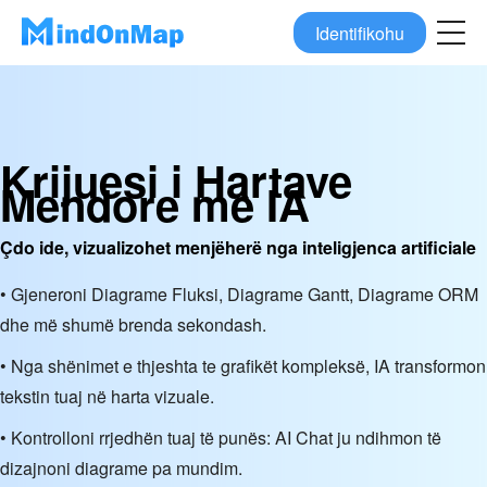
Identifikohu
Krijuesi i Hartave
Mendore me IA
Çdo ide, vizualizohet menjëherë nga inteligjenca artificiale
• Gjeneroni Diagrame Fluksi, Diagrame Gantt, Diagrame ORM
dhe më shumë brenda sekondash.
• Nga shënimet e thjeshta te grafikët kompleksë, IA transformon
tekstin tuaj në harta vizuale.
• Kontrolloni rrjedhën tuaj të punës: AI Chat ju ndihmon të
dizajnoni diagrame pa mundim.