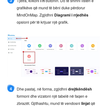
3
Tjetra, klikoni
I ri
butonin. Do të shihni listën e
grafikëve që mund të bëni duke përdorur
MindOnMap. Zgjidhni
Diagrami i rrjedhës
opsioni për të krijuar një grafik.
4
Dhe pastaj, në forma, zgjidhni
drejtkëndësh
formoni dhe vizatoni një tabelë në faqen e
zbrazët. Gjithashtu, mund të vendosni
linjat
që