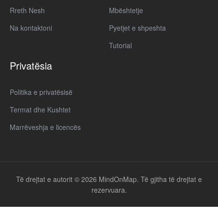
Rreth Nesh
Mbështetje
Na kontaktoni
Pyetjet e shpeshta
Tutorial
Privatësia
Politika e privatësisë
Termat dhe Kushtet
Marrëveshja e licencës
Të drejtat e autorit © 2026 MindOnMap. Të gjitha të drejtat e
rezervuara.