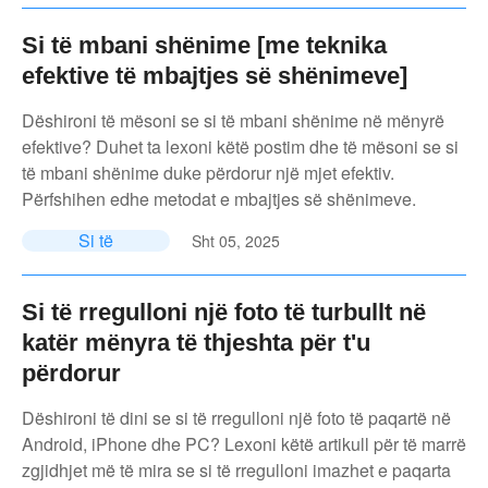
Si të mbani shënime [me teknika
efektive të mbajtjes së shënimeve]
Dëshironi të mësoni se si të mbani shënime në mënyrë
efektive? Duhet ta lexoni këtë postim dhe të mësoni se si
të mbani shënime duke përdorur një mjet efektiv.
Përfshihen edhe metodat e mbajtjes së shënimeve.
Si të
Sht 05, 2025
Si të rregulloni një foto të turbullt në
katër mënyra të thjeshta për t'u
përdorur
Dëshironi të dini se si të rregulloni një foto të paqartë në
Android, iPhone dhe PC? Lexoni këtë artikull për të marrë
zgjidhjet më të mira se si të rregulloni imazhet e paqarta