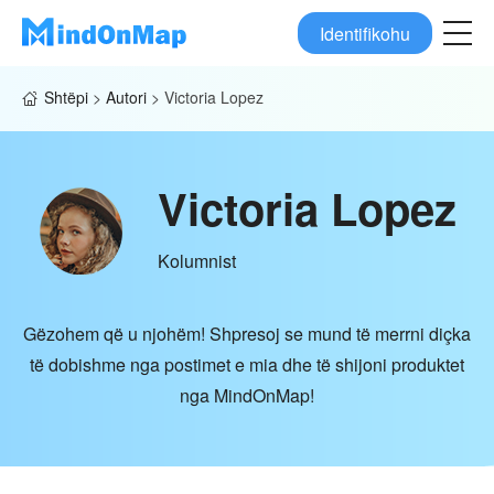
Identifikohu
Shtëpi
>
Autori
>
Victoria Lopez
Victoria Lopez
Kolumnist
Gëzohem që u njohëm! Shpresoj se mund të merrni diçka
të dobishme nga postimet e mia dhe të shijoni produktet
nga MindOnMap!