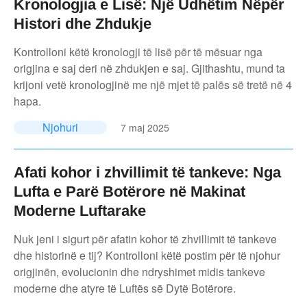
Kronologjia e Lisë: Një Udhëtim Nëpër
Histori dhe Zhdukje
Kontrolloni këtë kronologji të lisë për të mësuar nga
origjina e saj deri në zhdukjen e saj. Gjithashtu, mund ta
krijoni vetë kronologjinë me një mjet të palës së tretë në 4
hapa.
Njohuri
7 maj 2025
Afati kohor i zhvillimit të tankeve: Nga
Lufta e Parë Botërore në Makinat
Moderne Luftarake
Nuk jeni i sigurt për afatin kohor të zhvillimit të tankeve
dhe historinë e tij? Kontrolloni këtë postim për të njohur
origjinën, evolucionin dhe ndryshimet midis tankeve
moderne dhe atyre të Luftës së Dytë Botërore.