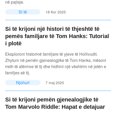
në pajisje.
Si të
18 Kor 2025
Si të krijoni një histori të thjeshtë të
pemës familjare të Tom Hanks: Tutorial
i plotë
Eksploroni historinë familjare të yjeve të Hollivudit.
Zhytuni në pemën gjenealogjike të Tom Hanks, mësoni
rreth të afërmve të tij dhe hidhini një vështrim në jetën e
familjes së tij.
Njohuri
7 maj 2025
Si të krijoni pemën gjenealogjike të
Tom Marvolo Riddle: Hapat e detajuar