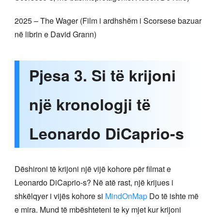
2025 – The Wager (Film i ardhshëm i Scorsese bazuar
në librin e David Grann)
Pjesa 3. Si të krijoni
një kronologji të
Leonardo DiCaprio-s
Dëshironi të krijoni një vijë kohore për filmat e
Leonardo DiCaprio-s? Në atë rast, një krijues i
shkëlqyer i vijës kohore si
MindOnMap
Do të ishte më
e mira. Mund të mbështeteni te ky mjet kur krijoni