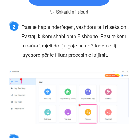
Shkarkim i sigurt
2
Pasi të hapni ndërfaqen, vazhdoni te
I ri
seksioni.
Pastaj, klikoni shabllonin Fishbone. Pasi të keni
mbaruar, mjeti do t'ju çojë në ndërfaqen e tij
kryesore për të filluar procesin e krijimit.