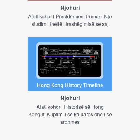
Njohuri
Afati kohor i Presidencës Truman: Një
studim i thellë i trashëgimisë së saj
Njohuri
Afati kohor i Historisë së Hong
Kongut: Kuptimi i së kaluarës dhe i së
ardhmes