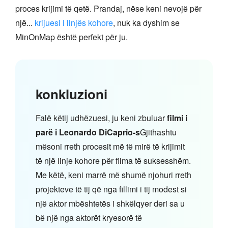
proces krijimi të qetë. Prandaj, nëse keni nevojë për
një...
krijuesi i linjës kohore
, nuk ka dyshim se
MinOnMap është perfekt për ju.
konkluzioni
Falë këtij udhëzuesi, ju keni zbuluar
filmi i
parë i Leonardo DiCaprio-s
Gjithashtu
mësoni rreth procesit më të mirë të krijimit
të një linje kohore për filma të suksesshëm.
Me këtë, keni marrë më shumë njohuri rreth
projekteve të tij që nga fillimi i tij modest si
një aktor mbështetës i shkëlqyer deri sa u
bë një nga aktorët kryesorë të