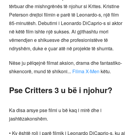
tërbuar dhe mishngrënës të njohur si Krites. Kristine
Peterson drejtoi filmin e parë të Leonardo-s, një film
85-minutësh. Debutimi i Leonardo DiCaprio-s si aktor
në këtë film ishte një sukses. Ai gjithashtu mori
vëmendjen e shikuesve dhe profesionistëve të
ndryshëm, duke e çuar atë në projekte të shumta.
Nëse ju pëlqejnë filmat aksion, drama dhe fantastiko-
shkencorë, mund të shikoni...
Filma X-Men
këtu.
Pse Critters 3 u bë i njohur?
Ka disa arsye pse filmi u bë kaq i mirë dhe i
jashtëzakonshëm.
• Ky është roli i parë filmik i Leonardo DiCaprio-s, ku ai