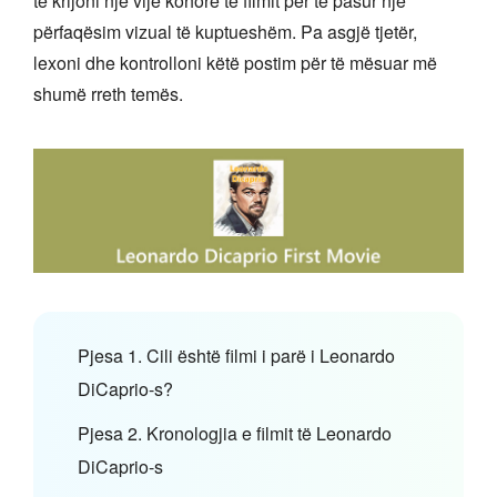
të krijoni një vijë kohore të filmit për të pasur një
përfaqësim vizual të kuptueshëm. Pa asgjë tjetër,
lexoni dhe kontrolloni këtë postim për të mësuar më
shumë rreth temës.
Pjesa 1. Cili është filmi i parë i Leonardo
DiCaprio-s?
Pjesa 2. Kronologjia e filmit të Leonardo
DiCaprio-s