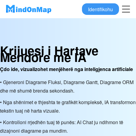
Identifikohu
Krijuesi i Hartave
Mendore me IA
Çdo ide, vizualizohet menjëherë nga inteligjenca artificiale
• Gjeneroni Diagrame Fluksi, Diagrame Gantt, Diagrame ORM
dhe më shumë brenda sekondash.
• Nga shënimet e thjeshta te grafikët kompleksë, IA transformon
tekstin tuaj në harta vizuale.
• Kontrolloni rrjedhën tuaj të punës: AI Chat ju ndihmon të
dizajnoni diagrame pa mundim.