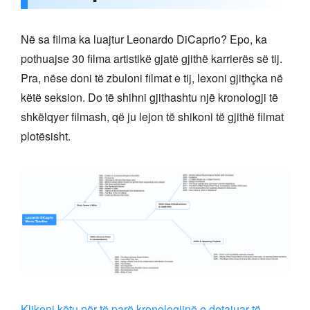
Në sa filma ka luajtur Leonardo DiCaprio? Epo, ka
pothuajse 30 filma artistikë gjatë gjithë karrierës së tij.
Pra, nëse doni të zbuloni filmat e tij, lexoni gjithçka në
këtë seksion. Do të shihni gjithashtu një kronologji të
shkëlqyer filmash, që ju lejon të shikoni të gjithë filmat
plotësisht.
Klikoni këtu për të parë kronologjinë e detajuar të