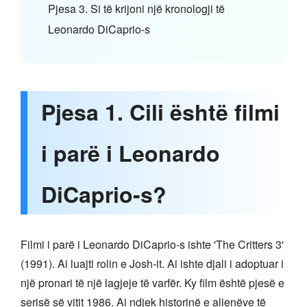
Pjesa 3. Si të krijoni një kronologji të
Leonardo DiCaprio-s
Pjesa 1. Cili është filmi
i parë i Leonardo
DiCaprio-s?
Filmi i parë i Leonardo DiCaprio-s ishte 'The Critters 3'
(1991). Ai luajti rolin e Josh-it. Ai ishte djali i adoptuar i
një pronari të një lagjeje të varfër. Ky film është pjesë e
serisë së vitit 1986. Ai ndjek historinë e alienëve të