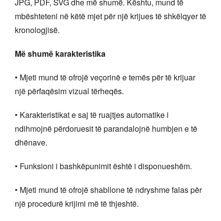
JPG, PDF, SVG dhe më shumë. Kështu, mund të
mbështeteni në këtë mjet për një krijues të shkëlqyer të
kronologjisë.
Më shumë karakteristika
• Mjeti mund të ofrojë veçorinë e temës për të krijuar
një përfaqësim vizual tërheqës.
• Karakteristikat e saj të ruajtjes automatike i
ndihmojnë përdoruesit të parandalojnë humbjen e të
dhënave.
• Funksioni i bashkëpunimit është i disponueshëm.
• Mjeti mund të ofrojë shabllone të ndryshme falas për
një procedurë krijimi më të thjeshtë.