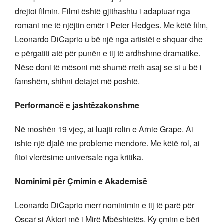
drejtoi filmin. Filmi është gjithashtu i adaptuar nga
romani me të njëjtin emër i Peter Hedges. Me këtë film,
Leonardo DiCaprio u bë një nga artistët e shquar dhe
e përgatiti atë për punën e tij të ardhshme dramatike.
Nëse doni të mësoni më shumë rreth asaj se si u bë i
famshëm, shihni detajet më poshtë.
Performancë e jashtëzakonshme
Në moshën 19 vjeç, ai luajti rolin e Arnie Grape. Ai
ishte një djalë me probleme mendore. Me këtë rol, ai
fitoi vlerësime universale nga kritika.
Nominimi për Çmimin e Akademisë
Leonardo DiCaprio merr nominimin e tij të parë për
Oscar si Aktori më i Mirë Mbështetës. Ky çmim e bëri