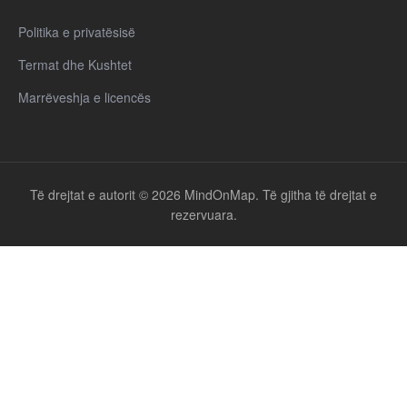
Politika e privatësisë
Termat dhe Kushtet
Marrëveshja e licencës
Të drejtat e autorit © 2026 MindOnMap. Të gjitha të drejtat e
rezervuara.