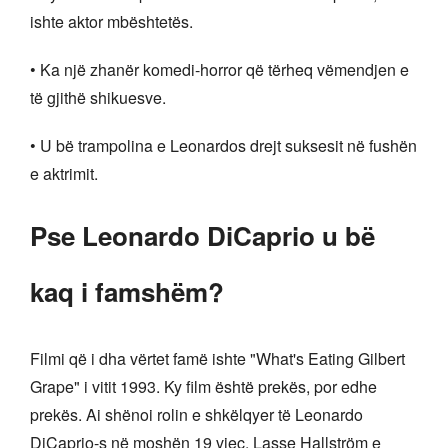
ishte aktor mbështetës.
• Ka një zhanër komedi-horror që tërheq vëmendjen e
të gjithë shikuesve.
• U bë trampolina e Leonardos drejt suksesit në fushën
e aktrimit.
Pse Leonardo DiCaprio u bë
kaq i famshëm?
Filmi që i dha vërtet famë ishte "What's Eating Gilbert
Grape" i vitit 1993. Ky film është prekës, por edhe
prekës. Ai shënoi rolin e shkëlqyer të Leonardo
DiCaprio-s në moshën 19 vjeç. Lasse Hallström e