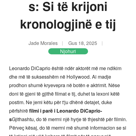
s: Si të krijoni
kronologjinë e tij
Jade Morales
Gus 18, 2025
Njohuri
Leonardo DiCaprio është ndër aktorët më me ndikim
dhe më të suksesshëm në Hollywood. Ai madje
prodhon shumë kryevepra në botën e aktrimit. Nëse
doni të gjeni të gjithë filmat e tij, duhet ta lexoni këtë
postim. Ne jemi këtu për t'ju dhënë detajet, duke
përfshirë
filmi i parë i Leonardo DiCaprio-
s
Gjithashtu, do të merrni një hyrje të thjeshtë për filmin.
Përveç kësaj, do të merrni më shumë informacion se si