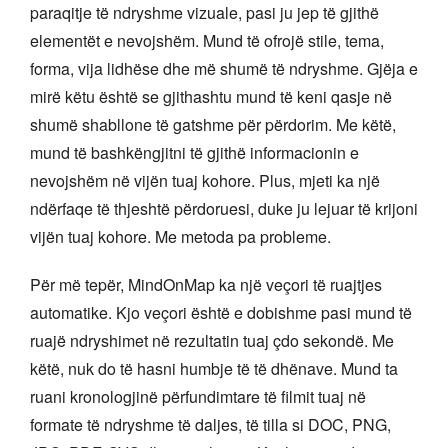
paraqitje të ndryshme vizuale, pasi ju jep të gjithë
elementët e nevojshëm. Mund të ofrojë stile, tema,
forma, vija lidhëse dhe më shumë të ndryshme. Gjëja e
mirë këtu është se gjithashtu mund të keni qasje në
shumë shabllone të gatshme për përdorim. Me këtë,
mund të bashkëngjitni të gjithë informacionin e
nevojshëm në vijën tuaj kohore. Plus, mjeti ka një
ndërfaqe të thjeshtë përdoruesi, duke ju lejuar të krijoni
vijën tuaj kohore. Me metoda pa probleme.
Për më tepër, MindOnMap ka një veçori të ruajtjes
automatike. Kjo veçori është e dobishme pasi mund të
ruajë ndryshimet në rezultatin tuaj çdo sekondë. Me
këtë, nuk do të hasni humbje të të dhënave. Mund ta
ruani kronologjinë përfundimtare të filmit tuaj në
formate të ndryshme të daljes, të tilla si DOC, PNG,