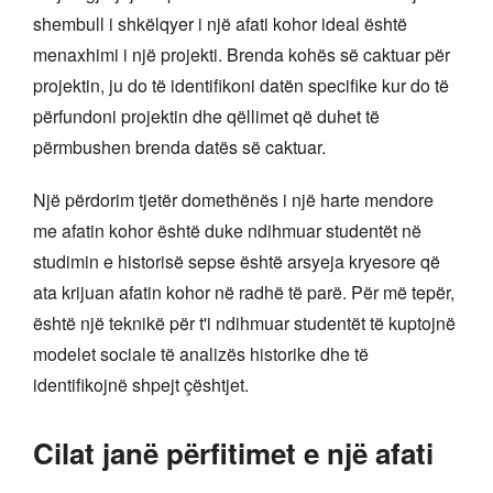
shembull i shkëlqyer i një afati kohor ideal është
menaxhimi i një projekti. Brenda kohës së caktuar për
projektin, ju do të identifikoni datën specifike kur do të
përfundoni projektin dhe qëllimet që duhet të
përmbushen brenda datës së caktuar.
Një përdorim tjetër domethënës i një harte mendore
me afatin kohor është duke ndihmuar studentët në
studimin e historisë sepse është arsyeja kryesore që
ata krijuan afatin kohor në radhë të parë. Për më tepër,
është një teknikë për t'i ndihmuar studentët të kuptojnë
modelet sociale të analizës historike dhe të
identifikojnë shpejt çështjet.
Cilat janë përfitimet e një afati