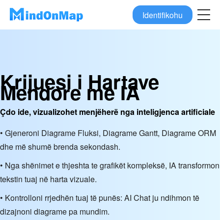
Identifikohu
Krijuesi i Hartave
Mendore me IA
Çdo ide, vizualizohet menjëherë nga inteligjenca artificiale
• Gjeneroni Diagrame Fluksi, Diagrame Gantt, Diagrame ORM
dhe më shumë brenda sekondash.
• Nga shënimet e thjeshta te grafikët kompleksë, IA transformon
tekstin tuaj në harta vizuale.
• Kontrolloni rrjedhën tuaj të punës: AI Chat ju ndihmon të
dizajnoni diagrame pa mundim.