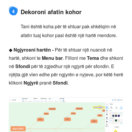
Dekoroni afatin kohor
4
Tani është koha për të shtuar pak shkëlqim në
afatin tuaj kohor pasi është një hartë mendore.
◆
Ngjyrosni hartën -
Për të shtuar një nuancë në
hartë, shkoni te
Menu bar
. Filloni me
Tema
dhe shkoni
në
Sfondi
për të zgjedhur një ngjyrë për sfondin. E
njëjta gjë vlen edhe për ngjyrën e nyjeve, por këtë herë
klikoni
Ngjyrë
pranë
Sfondi
.