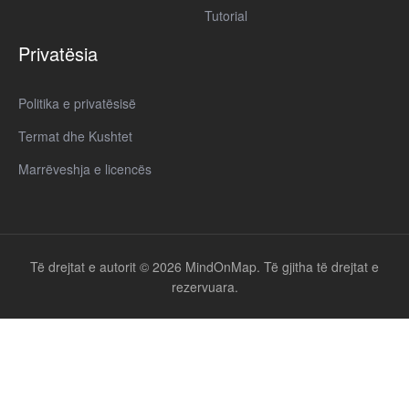
Tutorial
Privatësia
Politika e privatësisë
Termat dhe Kushtet
Marrëveshja e licencës
Të drejtat e autorit © 2026 MindOnMap. Të gjitha të drejtat e
rezervuara.