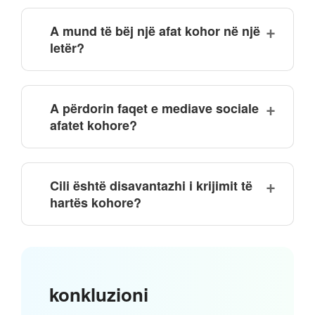
A mund të bëj një afat kohor në një
letër?
A përdorin faqet e mediave sociale
afatet kohore?
Cili është disavantazhi i krijimit të
hartës kohore?
konkluzioni