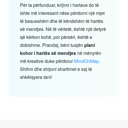
Për ta përfunduar, krijimi i hartave do të
ishte më interesant nëse përdorni një mjet
të besueshëm dhe të këndshëm të hartës
së mendjes. Në të vërtetë, është një detyrë
që kërkon kohë, por përsëri, është e
dobishme. Prandaj, bëni tuajën
plani
kohor i hartës së mendjes
në mënyrën
më kreative duke përdorur
MindOnMap
.
Shihni dhe shijoni shartimet e saj të
shkëlqyera tani!