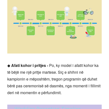
◆
Afati kohor i pritjes -
Po, ky model i afatit kohor ka
të bëjë me një pritje martese. Siç e shihni në
kampionin e mëposhtëm, tregon programin që duhet
bërë pas ceremonisë së dasmës, nga momenti i fillimit
deri në momentin e përfundimit.