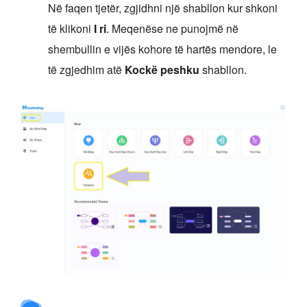
Në faqen tjetër, zgjidhni një shabllon kur shkoni
të klikoni
I ri
. Meqenëse ne punojmë në
shembullin e vijës kohore të hartës mendore, le
të zgjedhim atë
Kockë peshku
shabllon.