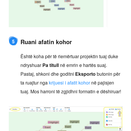
Ruani afatin kohor
5
Është koha për të riemërtuar projektin tuaj duke
ndryshuar
Pa titull
në emrin e hartës suaj.
Pastaj, shkoni dhe goditni
Eksporto
butonin për
ta ruajtur nga
krijuesi i afatit kohor
në pajisjen
tuaj. Mos harroni të zgjidhni formatin e dëshiruar!