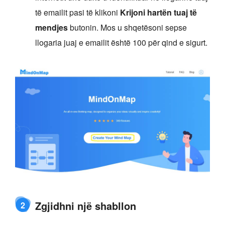
të emailit pasi të klikoni
Krijoni hartën tuaj të
mendjes
butonin. Mos u shqetësoni sepse
llogaria juaj e emailit është 100 për qind e sigurt.
Zgjidhni një shabllon
2