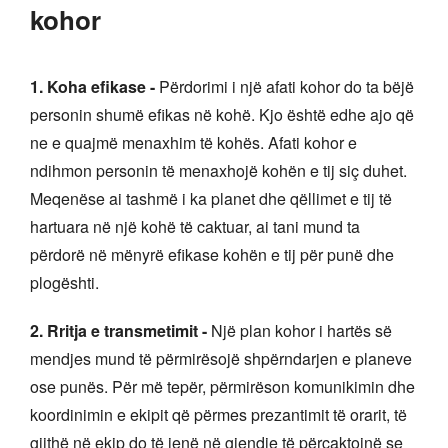
kohor
1. Koha efikase -
Përdorimi i një afati kohor do ta bëjë
personin shumë efikas në kohë. Kjo është edhe ajo që
ne e quajmë menaxhim të kohës. Afati kohor e
ndihmon personin të menaxhojë kohën e tij siç duhet.
Meqenëse ai tashmë i ka planet dhe qëllimet e tij të
hartuara në një kohë të caktuar, ai tani mund ta
përdorë në mënyrë efikase kohën e tij për punë dhe
plogështi.
2. Rritja e transmetimit -
Një plan kohor i hartës së
mendjes mund të përmirësojë shpërndarjen e planeve
ose punës. Për më tepër, përmirëson komunikimin dhe
koordinimin e ekipit që përmes prezantimit të orarit, të
gjithë në ekip do të jenë në gjendje të përcaktojnë se