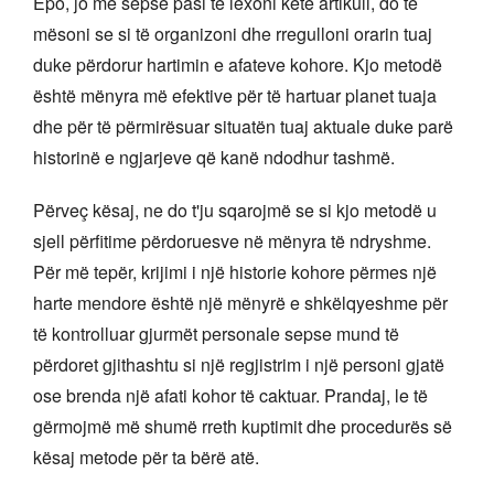
Epo, jo më sepse pasi të lexoni këtë artikull, do të
mësoni se si të organizoni dhe rregulloni orarin tuaj
duke përdorur hartimin e afateve kohore. Kjo metodë
është mënyra më efektive për të hartuar planet tuaja
dhe për të përmirësuar situatën tuaj aktuale duke parë
historinë e ngjarjeve që kanë ndodhur tashmë.
Përveç kësaj, ne do t'ju sqarojmë se si kjo metodë u
sjell përfitime përdoruesve në mënyra të ndryshme.
Për më tepër, krijimi i një historie kohore përmes një
harte mendore është një mënyrë e shkëlqyeshme për
të kontrolluar gjurmët personale sepse mund të
përdoret gjithashtu si një regjistrim i një personi gjatë
ose brenda një afati kohor të caktuar. Prandaj, le të
gërmojmë më shumë rreth kuptimit dhe procedurës së
kësaj metode për ta bërë atë.