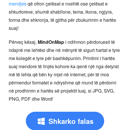
mendjes
që ofron çelësat e nxehtë ose çelësat e
shkurtoreve, shumë shabllone, tema, ikona, ngjyra,
forma dhe shkronja, të gjitha për zbukurimin e hartës
suaj!
Përveç kësaj,
MindOnMap
i ndihmon përdoruesit të
ndajnë me lehtësi dhe në mënyrë të sigurt hartat e tyre
me kolegët e tyre për bashkëpunim. Printimi i hartës
suaj mendore të linjës kohore ka qenë një nga detyrat
më të lehta që bën ky mjet në internet, për të mos
përmendur formatet e ndryshme që mund të përdorni
në prodhimin e hartës së projektit tuaj, si JPG, SVG,
PNG, PDF dhe Word!
Shkarko falas