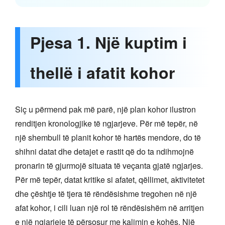
Pjesa 1. Një kuptim i
thellë i afatit kohor
Siç u përmend pak më parë, një plan kohor ilustron
renditjen kronologjike të ngjarjeve. Për më tepër, në
një shembull të planit kohor të hartës mendore, do të
shihni datat dhe detajet e rastit që do ta ndihmojnë
pronarin të gjurmojë situata të veçanta gjatë ngjarjes.
Për më tepër, datat kritike si afatet, qëllimet, aktivitetet
dhe çështje të tjera të rëndësishme tregohen në një
afat kohor, i cili luan një rol të rëndësishëm në arritjen
e një ngjarjeje të përsosur me kalimin e kohës. Një