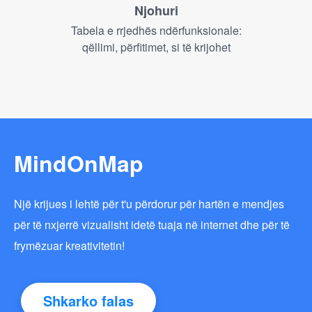
Njohuri
Tabela e rrjedhës ndërfunksionale:
qëllimi, përfitimet, si të krijohet
MindOnMap
Një krijues i lehtë për t'u përdorur për hartën e mendjes
për të nxjerrë vizualisht idetë tuaja në internet dhe për të
frymëzuar kreativitetin!
Shkarko falas