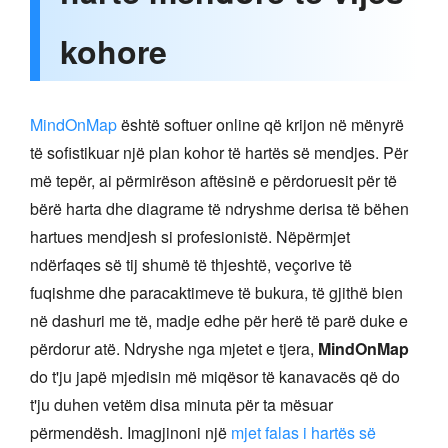
kohore
MindOnMap
është softuer online që krijon në mënyrë
të sofistikuar një plan kohor të hartës së mendjes. Për
më tepër, ai përmirëson aftësinë e përdoruesit për të
bërë harta dhe diagrame të ndryshme derisa të bëhen
hartues mendjesh si profesionistë. Nëpërmjet
ndërfaqes së tij shumë të thjeshtë, veçorive të
fuqishme dhe paracaktimeve të bukura, të gjithë bien
në dashuri me të, madje edhe për herë të parë duke e
përdorur atë. Ndryshe nga mjetet e tjera,
MindOnMap
do t'ju japë mjedisin më miqësor të kanavacës që do
t'ju duhen vetëm disa minuta për ta mësuar
përmendësh. Imagjinoni një
mjet falas i hartës së