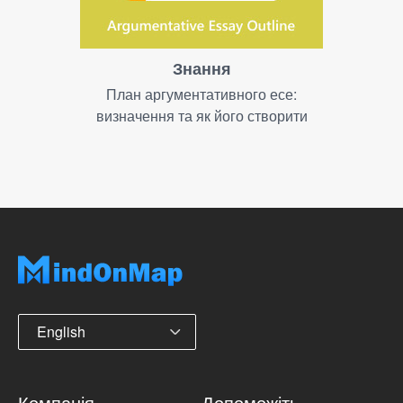
Знання
План аргументативного есе:
визначення та як його створити
English
Компанія
Допоможіть