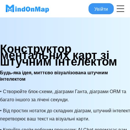
Увійти
Конструктор
ментальних карт зі
штучним інтелектом
Будь-яка ідея, миттєво візуалізована штучним
інтелектом
• Створюйте блок-схеми, діаграми Ганта, діаграми ORM та
багато іншого за лічені секунди.
• Від простих нотаток до складних діаграм, штучний інтелект
перетворює ваш текст на візуальні карти.
• Керуйте своїм робочим процесом: AI Chat допомагає вам