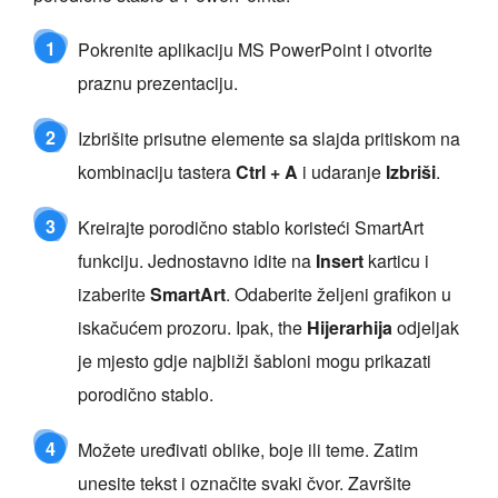
1
Pokrenite aplikaciju MS PowerPoint i otvorite
praznu prezentaciju.
2
Izbrišite prisutne elemente sa slajda pritiskom na
kombinaciju tastera
Ctrl + A
i udaranje
Izbriši
.
3
Kreirajte porodično stablo koristeći SmartArt
funkciju. Jednostavno idite na
Insert
karticu i
izaberite
SmartArt
. Odaberite željeni grafikon u
iskačućem prozoru. Ipak, the
Hijerarhija
odjeljak
je mjesto gdje najbliži šabloni mogu prikazati
porodično stablo.
4
Možete uređivati oblike, boje ili teme. Zatim
unesite tekst i označite svaki čvor. Završite