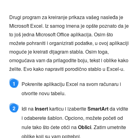
Drugi program za kreiranje prikaza vašeg nasleđa je
Microsoft Excel. Iz samog imena je opšte poznato da je
to još jedna Microsoft Office aplikacija. Osim što
možete pohraniti i organizirati podatke, u ovoj aplikaciji
moguće je kreirati dijagram stabla. Osim toga,
omogućava vam da prilagodite boju, tekst i oblike kako
želite. Evo kako napraviti porodično stablo u Excel-u.
1
Pokrenite aplikaciju Excel na svom računaru i
otvorite novu tabelu.
2
Idi na
Insert
karticu i izaberite
SmartArt
da vidite
i odaberete šablon. Opciono, možete početi od
nule tako što ćete otići na
Oblici
. Zatim umetnite
oblike koji su vam potrebni.