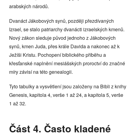
arabských národů.
Dvanáct Jákobových synů, později přezdívaných
Izrael, se stalo patriarchy dvanácti izraelských kmenů.
Nový zákon sleduje původ jednoho z Jákobových
synů, kmen Juda, přes krále Davida a nakonec až k
Ježíši Kristu. Pochopení biblického příběhu a
křesťanské naplnění mesiášských proroctví do značné
míry závisí na této genealogii.
Tyto tabulky a vysvětlení jsou založeny na Bibli z knihy
Genesis, kapitola 4, verše 1 až 24, a kapitola 5, verše
1 až 32.
Část 4. Často kladené