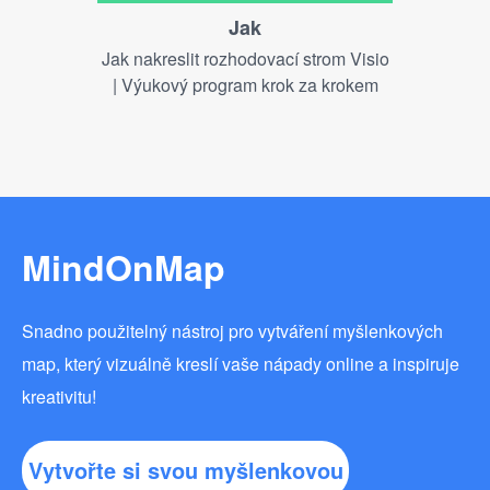
Jak
Jak nakreslit rozhodovací strom Visio
| Výukový program krok za krokem
MindOnMap
Snadno použitelný nástroj pro vytváření myšlenkových
map, který vizuálně kreslí vaše nápady online a inspiruje
kreativitu!
Vytvořte si svou myšlenkovou