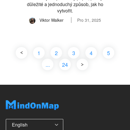
důležité a jednoduchý způsob, jak ho
vytvořit.
Viktor Walker
Pro 31, 2025
1
2
3
4
5
...
24
English