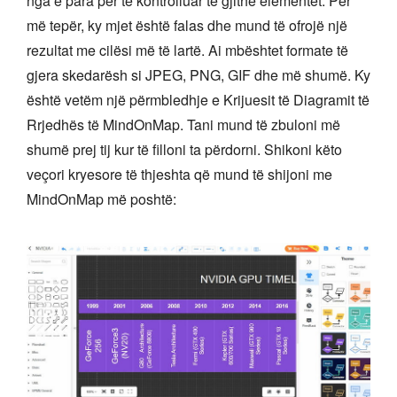
nga e para për të kontrolluar të gjithë elementët. Për
më tepër, ky mjet është falas dhe mund të ofrojë një
rezultat me cilësi më të lartë. Ai mbështet formate të
gjera skedarësh si JPEG, PNG, GIF dhe më shumë. Ky
është vetëm një përmbledhje e Krijuesit të Diagramit të
Rrjedhës të MindOnMap. Tani mund të zbuloni më
shumë prej tij kur të filloni ta përdorni. Shikoni këto
veçori kryesore të thjeshta që mund të shijoni me
MindOnMap më poshtë: