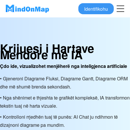
Identifikohu
Krijuesi i Hartave
Mendore me IA
Çdo ide, vizualizohet menjëherë nga inteligjenca artificiale
• Gjeneroni Diagrame Fluksi, Diagrame Gantt, Diagrame ORM
dhe më shumë brenda sekondash.
• Nga shënimet e thjeshta te grafikët kompleksë, IA transformon
tekstin tuaj në harta vizuale.
• Kontrolloni rrjedhën tuaj të punës: AI Chat ju ndihmon të
dizajnoni diagrame pa mundim.