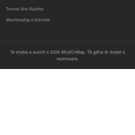
Termat dhe Kushtet
Marrëveshja e licencës
Të drejtat e autorit © 2026 MindOnMap. Të gjitha të drejtat e
rezervuara.