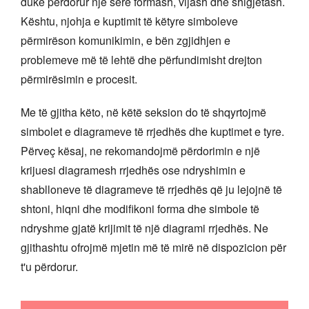
duke përdorur një sërë formash, vijash dhe shigjetash.
Kështu, njohja e kuptimit të këtyre simboleve
përmirëson komunikimin, e bën zgjidhjen e
problemeve më të lehtë dhe përfundimisht drejton
përmirësimin e procesit.
Me të gjitha këto, në këtë seksion do të shqyrtojmë
simbolet e diagrameve të rrjedhës dhe kuptimet e tyre.
Përveç kësaj, ne rekomandojmë përdorimin e një
krijuesi diagramesh rrjedhës ose ndryshimin e
shablloneve të diagrameve të rrjedhës që ju lejojnë të
shtoni, hiqni dhe modifikoni forma dhe simbole të
ndryshme gjatë krijimit të një diagrami rrjedhës. Ne
gjithashtu ofrojmë mjetin më të mirë në dispozicion për
t'u përdorur.