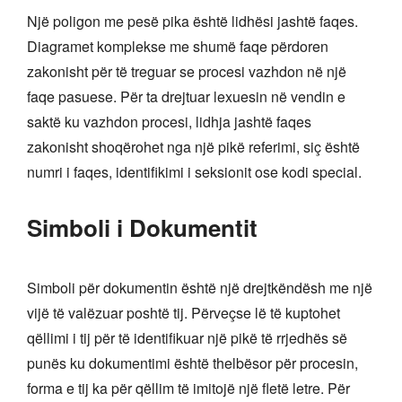
Një poligon me pesë pika është lidhësi jashtë faqes.
Diagramet komplekse me shumë faqe përdoren
zakonisht për të treguar se procesi vazhdon në një
faqe pasuese. Për ta drejtuar lexuesin në vendin e
saktë ku vazhdon procesi, lidhja jashtë faqes
zakonisht shoqërohet nga një pikë referimi, siç është
numri i faqes, identifikimi i seksionit ose kodi special.
Simboli i Dokumentit
Simboli për dokumentin është një drejtkëndësh me një
vijë të valëzuar poshtë tij. Përveçse lë të kuptohet
qëllimi i tij për të identifikuar një pikë të rrjedhës së
punës ku dokumentimi është thelbësor për procesin,
forma e tij ka për qëllim të imitojë një fletë letre. Për