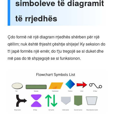
simboleve të diagramit
të rrjedhës
Çdo formë në një diagram rrjedhës shërben për një
qëllim; nuk është thjesht çështje shijeje! Ky seksion do
t'i japë formës një emër, do t'ju tregojë se si duket dhe
më pas do të shpjegojë se si funksionon.