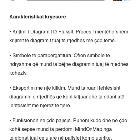
Karakteristikat kryesore
• Krijimi i Diagramit të Fluksit. Proces i menjëhershëm i
krijimit të diagramit tuaj të rrjedhës me çdo temë.
• Simbole të parapërgatitura. Ofron simbole të
ndryshme që mund ta bëjnë diagramin tuaj të rrjedhës
koheziv.
• Eksportim me një klikim. Mund ta ruani lehtësisht
diagramin e rrjedhës që keni krijuar dhe ta ndani atë
lehtësisht me njerëz të tjerë.
• Funksionon në çdo pajisje. Punoni kudo dhe në çdo
kohë sepse mund ta përdorni MindOnMap nga
telefonat tuaj celularë në pajisjet kompjuterike.