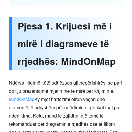
Pjesa 1. Krijuesi më i
mirë i diagrameve të
rrjedhës: MindOnMap
Ndërsa fillojmë këtë udhëzues gjithëpërfshirës, së pari
do t'ju prezantojmë mjetin më të mirë për krijimin e...
MindOnMap
Ky mjet hartëzimi ofron veçori dhe
elementë të ndryshëm për ndërtimin e grafikut tuaj pa
ndërlikime. Këtu, mund të zgjidhni një temë të
rekomanduar për diagramin e rrjedhës ose të filloni