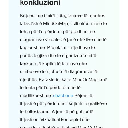
konkluzioni
Krijuesi më i mirë i diagrameve të rrjedhës
falas është MindOnMap, i cili ofron mjete të
lehta për t’u përdorur për prodhimin e
diagrameve vizuale që janë efektive dhe të
kuptueshme. Projektimi i rrjedhave të
punës logjike dhe të organizuara mirë
kërkon një kuptim të formave dhe
simboleve të njohura të diagrameve të
rrjedhës. Karakteristikat e MindOnMap janë
të lehta për t’u përdorur dhe të
modifikueshme.
shabllone
Bëjeni të
thjeshtë për përdoruesit krijimin e grafikëve
të hollësishëm. A jeni të përgatitur të
thjeshtoni vizualisht konceptet dhe
procedurat tuaja? Filloni me MindOnMap