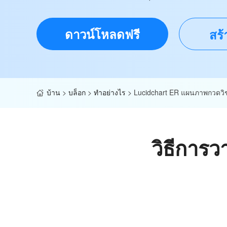
ดาวน์โหลดฟรี
สร้
บ้าน
>
บล็อก
>
ทำอย่างไร
>
Lucidchart ER แผนภาพกวดวิ
วิธีการ