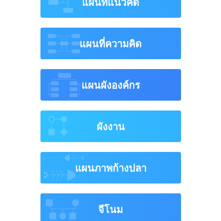
แผนที่แนวคิด
แผนที่ความคิด
แผนผังองค์กร
ผังงาน
แผนภาพก้างปลา
จีโนม