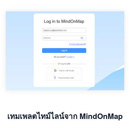
เทมเพลตไทม์ไลน์จาก MindOnMap