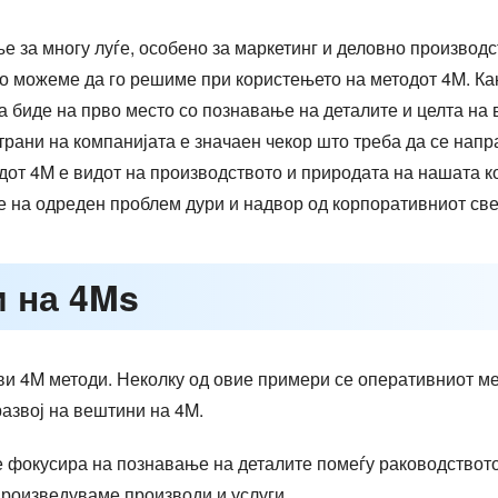
е за многу луѓе, особено за маркетинг и деловно производс
о можеме да го решиме при користењето на методот 4M. Ка
а биде на прво место со познавање на деталите и целта на
рани на компанијата е значаен чекор што треба да се напра
от 4M е видот на производството и природата на нашата к
 на одреден проблем дури и надвор од корпоративниот свет 
и на 4Ms
ови 4M методи. Неколку од овие примери се оперативниот м
развој на вештини на 4M.
 фокусира на познавање на деталите помеѓу раководството
произведуваме производи и услуги.