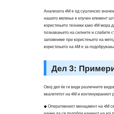
Анализата 4M е од суштинско значењ
нашето мелење е клучен елемент шт
користењето техники како 4M мора д
познавањето на силните и слабите ст
запомниме при користењето на метод
користењето на 4M е за подобрување
Дел 3: Пример
Овој дел ќе ги види различните вид
квалитетот на 4M и континуираниот 
◆ Оперативниот менаџмент на 4M се
начин да се подобри начинот на кој 