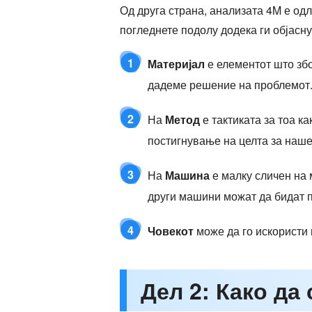
Од друга страна, анализата 4M е о
погледнете подолу додека ги објасн
1
Материјал
е елементот што збо
дадеме решение на проблемот
2
На
Метод
е тактиката за тоа 
постигнување на целта за наш
3
На
Машина
е малку сличен на 
други машини можат да бидат п
4
Човекот
може да го искористи 
Дел 2: Како да