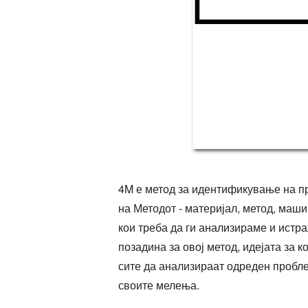
4M е метод за идентификување на пр
на Методот - материјал, метод, маши
кои треба да ги анализираме и истр
позадина за овој метод, идејата за
сите да анализираат одреден проблем
своите мелења.