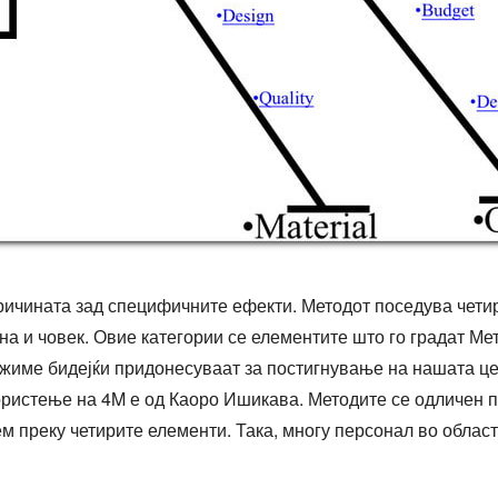
ичината зад специфичните ефекти. Методот поседува четири
на и човек. Овие категории се елементите што го градат Ме
ажиме бидејќи придонесуваат за постигнување на нашата це
 користење на 4M е од Каоро Ишикава. Методите се одличен 
 преку четирите елементи. Така, многу персонал во областа