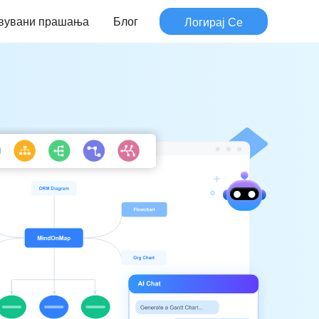
авувани прашања
Блог
Логирај Се