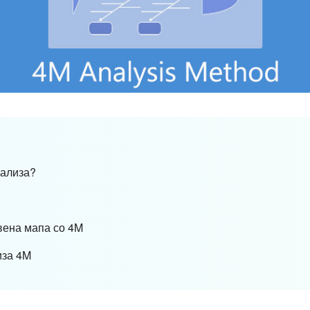
нализа?
твена мапа со 4M
иза 4M