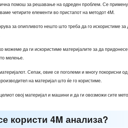
длична помош за решавање на одреден проблем. Се примену
уваме четирите елементи во пристапот на методот 4M.
рува за опипливото нешто што треба да го искористиме за 
.
како можеме да ги искористиме материјалите за да придоне
ето мелење.
материјалот. Сепак, овие се поголеми и многу покорисни од
роизводител на материјал што ќе го користиме.
целиот овој материјал и машини и да ги овозможи сите метод
 се користи 4M анализа?