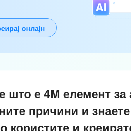
еирај онлајн
е што е 4M елемент за
ните причини и знаете
го користите и креират