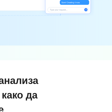
 анализа
 како да
е