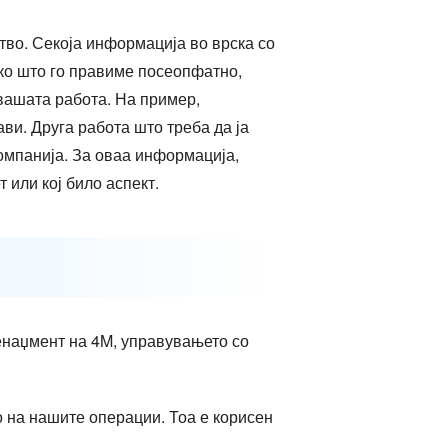
тво. Секоја информација во врска со
ко што го правиме посеопфатно,
 вашата работа. На пример,
ви. Друга работа што треба да ја
омпанија. За оваа информација,
или кој било аспект.
енаџмент на 4M, управувањето со
 на нашите операции. Тоа е корисен