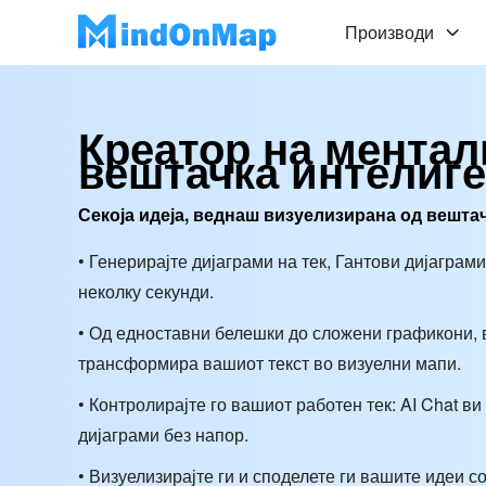
Производи
Креатор на ментал
вештачка интелиге
Секоја идеја, веднаш визуелизирана од вешта
• Генерирајте дијаграми на тек, Гантови дијаграм
неколку секунди.
• Од едноставни белешки до сложени графикони, 
трансформира вашиот текст во визуелни мапи.
• Контролирајте го вашиот работен тек: AI Chat в
дијаграми без напор.
• Визуелизирајте ги и споделете ги вашите идеи со