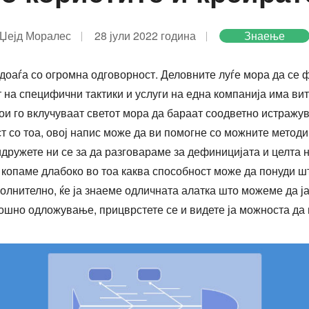
Џејд Моралес
28 јули 2022 година
Знаење
 доаѓа со огромна одговорност. Деловните луѓе мора да се 
т на специфични тактики и услуги на една компанија има ви
кои го вклучуваат светот мора да бараат соодветно истражу
ст со тоа, овој напис може да ви помогне со можните метод
дружете ни се за да разговараме за дефиницијата и целта 
а копаме длабоко во тоа каква способност може да понуди ш
лнително, ќе ја знаеме одличната алатка што можеме да ј
ошно одложување, прицврстете се и видете ја можноста да 