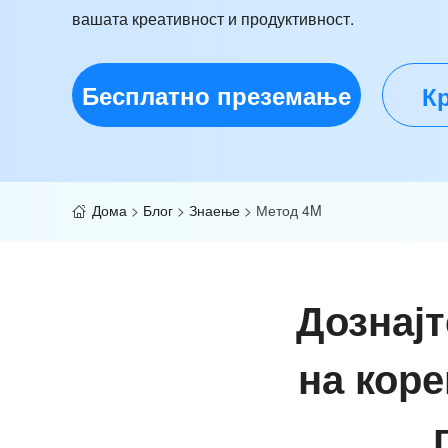
вашата креативност и продуктивност.
Бесплатно преземање
Кр
Дома
>
Блог
>
Знаење
>
Метод 4M
Дознајт
на коре