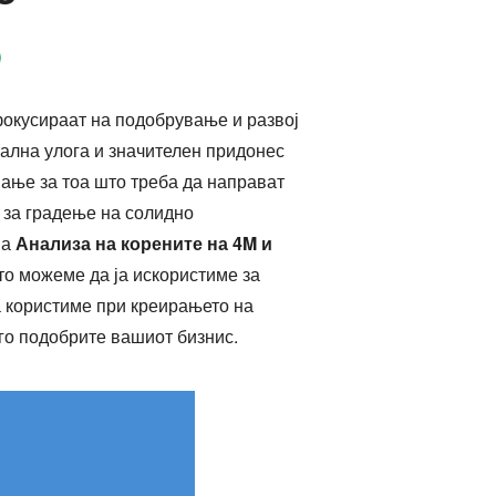
фокусираат на подобрување и развој
тална улога и значителен придонес
вање за тоа што треба да направат
и за градење на солидно
на
Анализа на корените на 4M и
то можеме да ја искористиме за
а користиме при креирањето на
го подобрите вашиот бизнис.