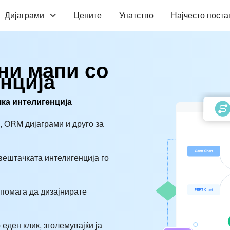
Дијаграми
Цените
Упатство
Најчесто пост
ни мапи со
нција
чка интелигенција
и, ORM дијаграми и друго за
вештачката интелигенција го
и помага да дизајнирате
 еден клик, зголемувајќи ја