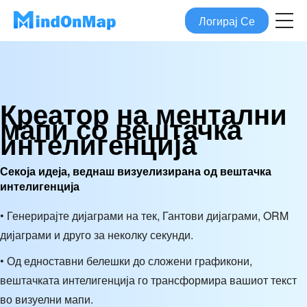
Логирај Се
Креатор на ментални
мапи со вештачка
интелигенција
Секоја идеја, веднаш визуелизирана од вештачка
интелигенција
• Генерирајте дијаграми на тек, Гантови дијаграми, ORM
дијаграми и друго за неколку секунди.
• Од едноставни белешки до сложени графикони,
вештачката интелигенција го трансформира вашиот текст
во визуелни мапи.