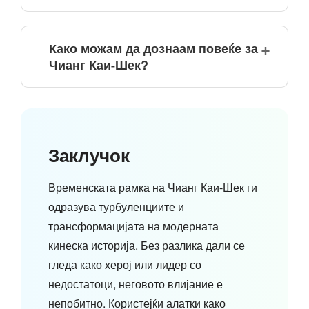
Како можам да дознаам повеќе за
Чианг Каи-Шек?
Заклучок
Временската рамка на Чианг Каи-Шек ги
одразува турбуленциите и
трансформацијата на модерната
кинеска историја. Без разлика дали се
гледа како херој или лидер со
недостатоци, неговото влијание е
непобитно. Користејќи алатки како