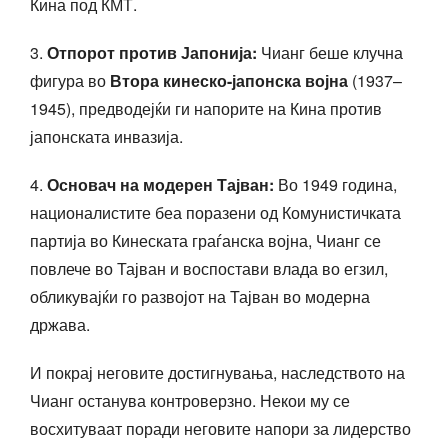
Кина под КМТ.
3.
Отпорот против Јапонија:
Чианг беше клучна
фигура во
Втора кинеско-јапонска војна
(1937–
1945), предводејќи ги напорите на Кина против
јапонската инвазија.
4.
Основач на модерен Тајван:
Во 1949 година,
националистите беа поразени од Комунистичката
партија во Кинеската граѓанска војна, Чианг се
повлече во Тајван и воспостави влада во егзил,
обликувајќи го развојот на Тајван во модерна
држава.
И покрај неговите достигнувања, наследството на
Чианг останува контроверзно. Некои му се
восхитуваат поради неговите напори за лидерство