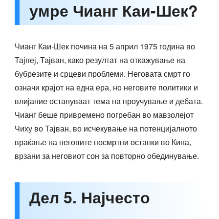
умре Чианг Каи-Шек?
Чианг Каи-Шек почина на 5 април 1975 година во
Тајпеј, Тајван, како резултат на откажување на
бубрезите и срцеви проблеми. Неговата смрт го
означи крајот на една ера, но неговите политики и
влијание остануваат тема на проучување и дебата.
Чианг беше привремено погребан во мавзолејот
Чиху во Тајван, во исчекување на потенцијалното
враќање на неговите посмртни останки во Кина,
врзани за неговиот сон за повторно обединување.
Дел 5. Најчесто