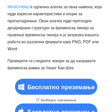
MindOnMap
е одлична алатка за оваа намена, која
нуди корисни карактеристики и опции за
прилагодување. Оваа алатка нуди претходно
дизајнирани структури за временска линија за
правење временска линија и ја зачувува вашата
работа во различни формати како PNG, PDF или
Word.
Проверете ги следните чекори за да направите
временска рамка за Чианг Каи-Шек.
Бесплатно преземање
Безбедно преземање
Бесплатно преземање