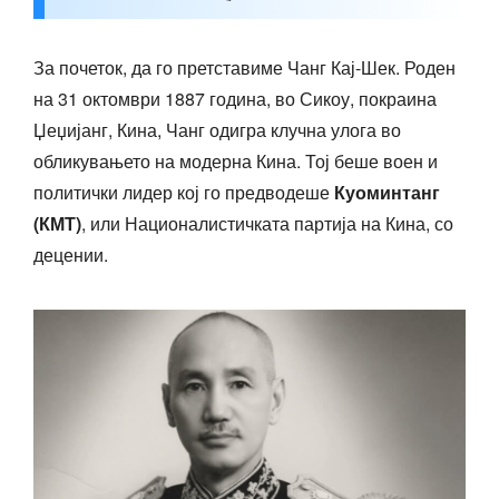
За почеток, да го претставиме Чанг Кај-Шек. Роден
на 31 октомври 1887 година, во Сикоу, покраина
Џеџијанг, Кина, Чанг одигра клучна улога во
обликувањето на модерна Кина. Тој беше воен и
политички лидер кој го предводеше
Куоминтанг
(КМТ)
, или Националистичката партија на Кина, со
децении.