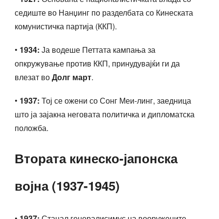
седиште во Нанџинг по разделбата со Кинеската
комунистичка партија (ККП).
•
1934:
Ја водеше Петтата кампања за
опкружување против ККП, принудувајќи ги да
влезат во
Долг март
.
•
1937:
Тој се ожени со Сонг Меи-линг, заедница
што ја зајакна неговата политичка и дипломатска
положба.
Втората кинеско-јапонска
војна (1937-1945)
•
1937:
Станал генералисимус на вооружените