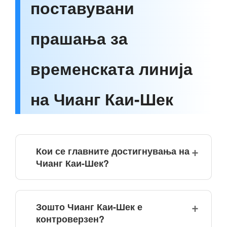
поставувани
прашања за
временската линија
на Чианг Каи-Шек
Кои се главните достигнувања на
Чианг Каи-Шек?
Зошто Чианг Каи-Шек е
контроверзен?