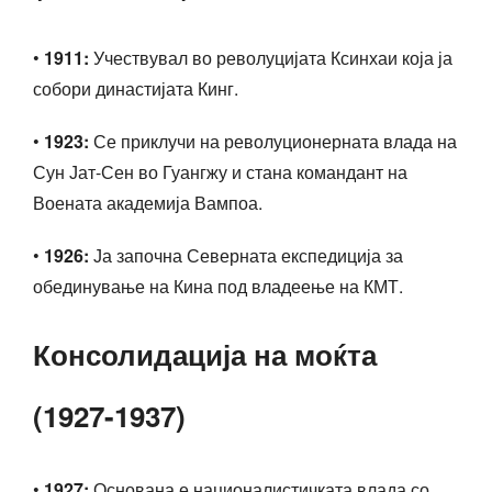
•
1911:
Учествувал во револуцијата Ксинхаи која ја
собори династијата Кинг.
•
1923:
Се приклучи на револуционерната влада на
Сун Јат-Сен во Гуангжу и стана командант на
Воената академија Вампоа.
•
1926:
Ја започна Северната експедиција за
обединување на Кина под владеење на КМТ.
Консолидација на моќта
(1927-1937)
•
1927:
Основана е националистичката влада со