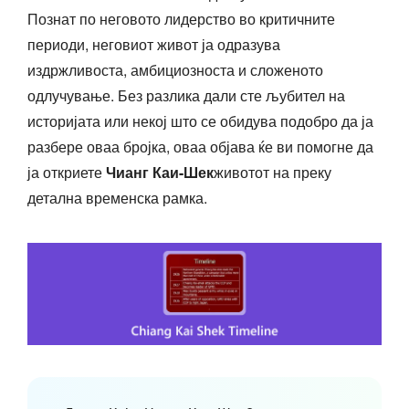
Познат по неговото лидерство во критичните
периоди, неговиот живот ја одразува
издржливоста, амбициозноста и сложеното
одлучување. Без разлика дали сте љубител на
историјата или некој што се обидува подобро да ја
разбере оваа бројка, оваа објава ќе ви помогне да
ја откриете
Чианг Каи-Шек
животот на преку
детална временска рамка.