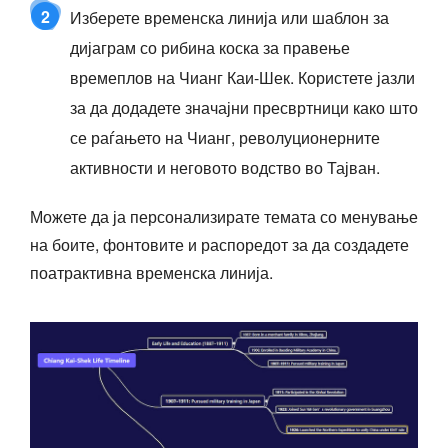
2
Изберете временска линија или шаблон за
дијаграм со рибина коска за правење
времеплов на Чианг Каи-Шек. Користете јазли
за да додадете значајни пресвртници како што
се раѓањето на Чианг, револуционерните
активности и неговото водство во Тајван.
Можете да ја персонализирате темата со менување
на боите, фонтовите и распоредот за да создадете
поатрактивна временска линија.