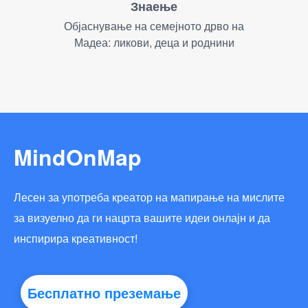
Знаење
Објаснување на семејното дрво на
Мадеа: ликови, деца и роднини
MindOnMap
Лесен за употреба креатор на мапирање на мислите
за визуелно да ги нацрта вашите идеи онлајн и да
инспирира креативност!
Бесплатно преземање