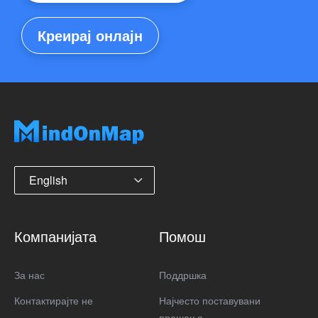
Креирај онлајн
English
Компанијата
Помош
За нас
Поддршка
Контактирајте не
Најчесто поставувани
прашања