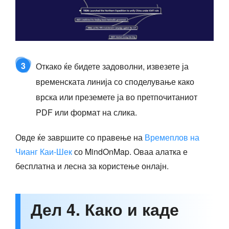
3
Откако ќе бидете задоволни, извезете ја
временската линија со споделување како
врска или преземете ја во претпочитаниот
PDF или формат на слика.
Овде ќе завршите со правење на
Времеплов на
Чианг Каи-Шек
со MindOnMap. Оваа алатка е
бесплатна и лесна за користење онлајн.
Дел 4. Како и каде