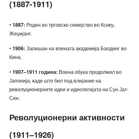
(1887-1911)
•
1887:
Роден во трговско семејство во Ксику,
Жеџијанг.
•
1906:
Запишан на воената академија Баодинг во
Кина.
•
1907–1911 година:
Воена обука продолжил во
Јапонија, каде што бил под влијание на
револуционерните идеи и идеологијата на Сун Јат-
Сен.
Револуционерни активности
(1911–1926)