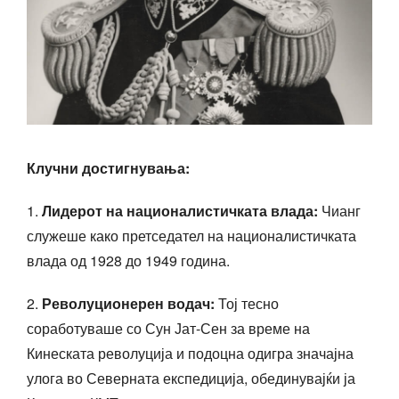
Клучни достигнувања:
1.
Лидерот на националистичката влада:
Чианг
служеше како претседател на националистичката
влада од 1928 до 1949 година.
2.
Револуционерен водач:
Тој тесно
соработуваше со Сун Јат-Сен за време на
Кинеската револуција и подоцна одигра значајна
улога во Северната експедиција, обединувајќи ја