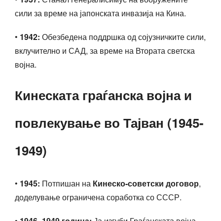
сили за време на јапонската инвазија на Кина.
•
1942:
Обезбедена поддршка од сојузничките сили,
вклучително и САД, за време на Втората светска
војна.
Кинеската граѓанска војна и
повлекување во Тајван (1945-
1949)
•
1945:
Потпишан на
Кинеско-советски договор
,
доделување ограничена соработка со СССР.
•
1946–1949 година:
Ја изгуби Граѓанската војна