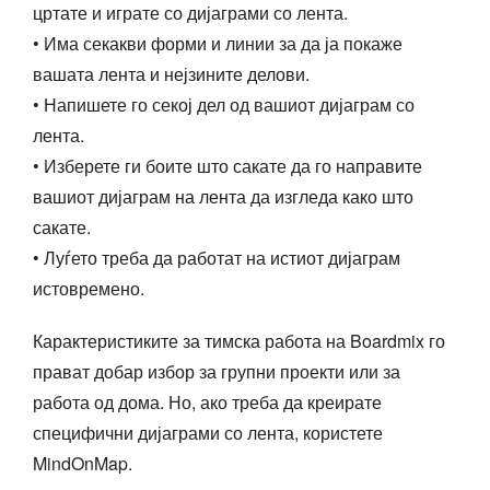
цртате и играте со дијаграми со лента.
• Има секакви форми и линии за да ја покаже
вашата лента и нејзините делови.
• Напишете го секој дел од вашиот дијаграм со
лента.
• Изберете ги боите што сакате да го направите
вашиот дијаграм на лента да изгледа како што
сакате.
• Луѓето треба да работат на истиот дијаграм
истовремено.
Карактеристиките за тимска работа на Boardmix го
прават добар избор за групни проекти или за
работа од дома. Но, ако треба да креирате
специфични дијаграми со лента, користете
MindOnMap.