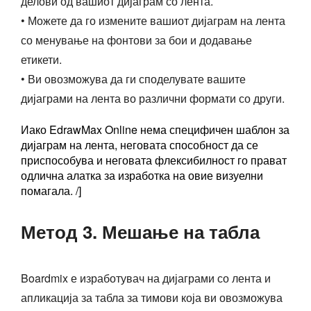
делови од вашиот дијаграм со лента.
• Можете да го измените вашиот дијаграм на лента
со менување на фонтови за бои и додавање
етикети.
• Ви овозможува да ги споделувате вашите
дијаграми на лента во различни формати со други.
Иако EdrawMax Online нема специфичен шаблон за
дијаграм на лента, неговата способност да се
приспособува и неговата флексибилност го прават
одлична алатка за изработка на овие визуелни
помагала. /]
Метод 3. Мешање на табла
Boardmix е изработувач на дијаграми со лента и
апликација за табла за тимови која ви овозможува