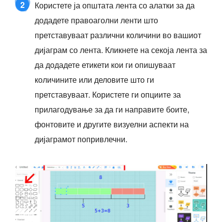
2
Користете ја општата лента со алатки за да
додадете правоаголни ленти што
претставуваат различни количини во вашиот
дијаграм со лента. Кликнете на секоја лента за
да додадете етикети кои ги опишуваат
количините или деловите што ги
претставуваат. Користете ги опциите за
прилагодување за да ги направите боите,
фонтовите и другите визуелни аспекти на
дијаграмот попривлечни.