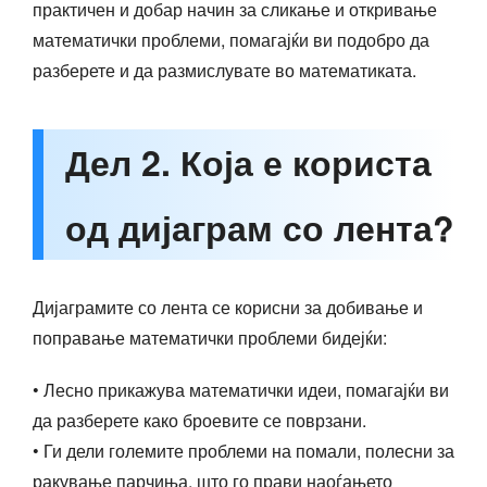
практичен и добар начин за сликање и откривање
математички проблеми, помагајќи ви подобро да
разберете и да размислувате во математиката.
Дел 2. Која е користа
од дијаграм со лента?
Дијаграмите со лента се корисни за добивање и
поправање математички проблеми бидејќи:
• Лесно прикажува математички идеи, помагајќи ви
да разберете како броевите се поврзани.
• Ги дели големите проблеми на помали, полесни за
ракување парчиња, што го прави наоѓањето