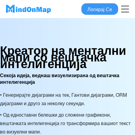
Логирај Се
Креатор на ментални
мапи со вештачка
интелигенција
Секоја идеја, веднаш визуелизирана од вештачка
интелигенција
• Генерирајте дијаграми на тек, Гантови дијаграми, ORM
дијаграми и друго за неколку секунди.
• Од едноставни белешки до сложени графикони,
вештачката интелигенција го трансформира вашиот текст
во визуелни мапи.