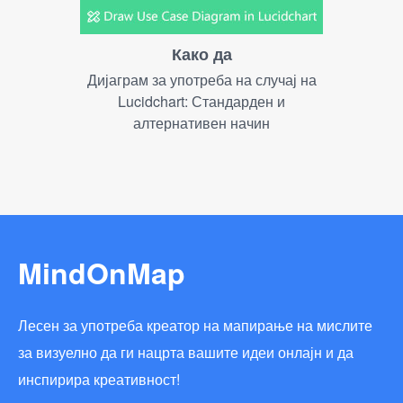
Како да
Дијаграм за употреба на случај на
Lucidchart: Стандарден и
алтернативен начин
MindOnMap
Лесен за употреба креатор на мапирање на мислите
за визуелно да ги нацрта вашите идеи онлајн и да
инспирира креативност!