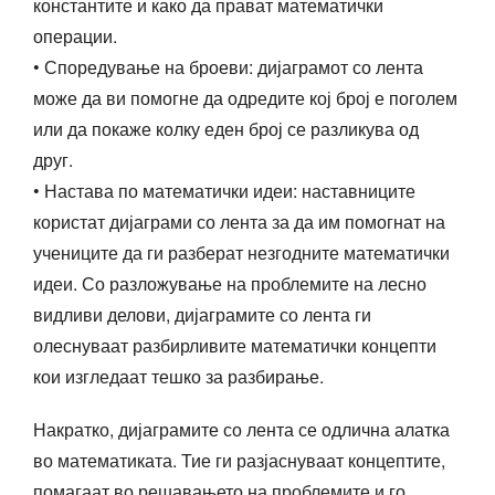
константите и како да прават математички
операции.
• Споредување на броеви: дијаграмот со лента
може да ви помогне да одредите кој број е поголем
или да покаже колку еден број се разликува од
друг.
• Настава по математички идеи: наставниците
користат дијаграми со лента за да им помогнат на
учениците да ги разберат незгодните математички
идеи. Со разложување на проблемите на лесно
видливи делови, дијаграмите со лента ги
олеснуваат разбирливите математички концепти
кои изгледаат тешко за разбирање.
Накратко, дијаграмите со лента се одлична алатка
во математиката. Тие ги разјаснуваат концептите,
помагаат во решавањето на проблемите и го