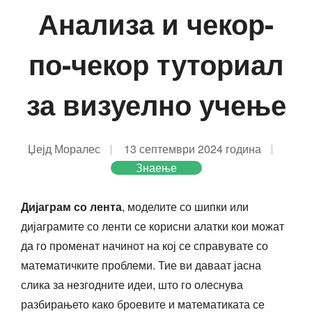
Анализа и чекор-
по-чекор туториал
за визуелно учење
Џејд Моралес
13 септември 2024 година
Знаење
Дијаграм со лента
, моделите со шипки или
дијаграмите со ленти се корисни алатки кои можат
да го променат начинот на кој се справувате со
математичките проблеми. Тие ви даваат јасна
слика за незгодните идеи, што го олеснува
разбирањето како броевите и математиката се