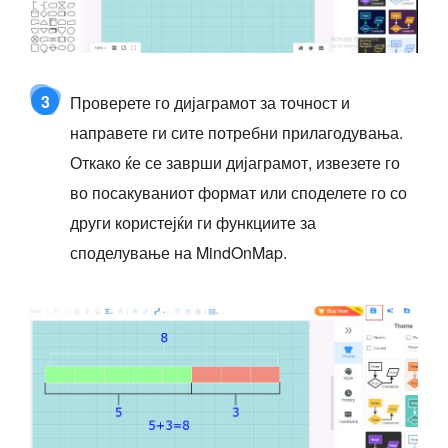
3
Проверете го дијаграмот за точност и
направете ги сите потребни прилагодувања.
Откако ќе се заврши дијаграмот, извезете го
во посакуваниот формат или споделете го со
други користејќи ги функциите за
споделување на MindOnMap.