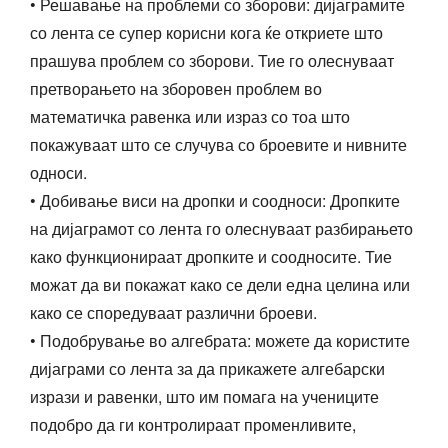
• Решавање на проблеми со зборови: дијаграмите
со лента се супер корисни кога ќе откриете што
прашува проблем со зборови. Тие го олеснуваат
претворањето на зборовен проблем во
математичка равенка или израз со тоа што
покажуваат што се случува со броевите и нивните
односи.
• Добивање виси на дропки и соодноси: Дропките
на дијаграмот со лента го олеснуваат разбирањето
како функционираат дропките и соодносите. Тие
можат да ви покажат како се дели една целина или
како се споредуваат различни броеви.
• Подобрување во алгебрата: можете да користите
дијаграми со лента за да прикажете алгебарски
изрази и равенки, што им помага на учениците
подобро да ги контролираат променливите,