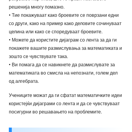
решенија многу помазно.
• Тие покажуваат како броевите се поврзани едни
со други, како на пример како деловите сочинуваат
целина или како се споредуваат броевите.
• Можете да користите дијаграм со лента за да ги
покажете вашите размислувања за математиката и
зошто се чувствувате така.
• Ви помага да се навикнете да размислувате за
математиката во смисла на непознати, голем дел
од алгебрата.
Учениците можат да ги сфатат математичките идеи
користејќи дијаграми со лента и да се чувствуваат
посигурни во решавањето на проблемите.