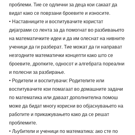
проблеми. Тие се одлични за деца кои сакаат да
видат како се поврзани броевите и износите.
• Наставниците и воспитувачите користат
дијаграми со лента за да помогнат во разбивањето
на математичките идеи и да им олеснат на нивните
ученици да ги разберат. Тие можат да ги направат
незгодните математички концепти како што се
броевите, дропките, односот и алгебрата пореални
и полесни за разбирање.
• Родители и воспитувачи: Родителите или
воспитувачите кои помагаат во домашните задачи
по математика или даваат дополнителна помош
може да бидат многу корисни во објаснувањето на
работите и прикажувањето како да се решат
проблемите.
• Љубители и ученици по математика: ако сте по