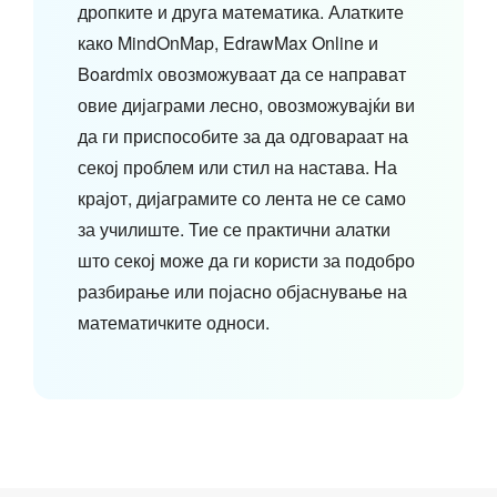
дропките и друга математика. Алатките
како MindOnMap, EdrawMax Online и
Boardmix овозможуваат да се направат
овие дијаграми лесно, овозможувајќи ви
да ги приспособите за да одговараат на
секој проблем или стил на настава. На
крајот, дијаграмите со лента не се само
за училиште. Тие се практични алатки
што секој може да ги користи за подобро
разбирање или појасно објаснување на
математичките односи.