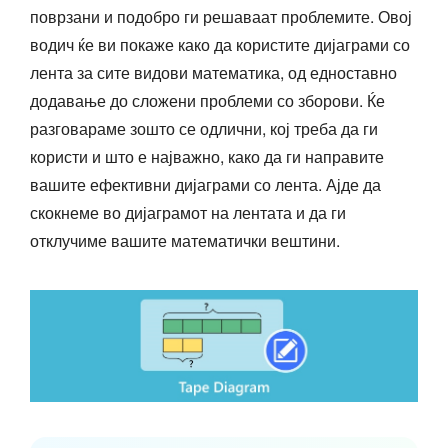
поврзани и подобро ги решаваат проблемите. Овој
водич ќе ви покаже како да користите дијаграми со
лента за сите видови математика, од едноставно
додавање до сложени проблеми со зборови. Ќе
разговараме зошто се одлични, кој треба да ги
користи и што е најважно, како да ги направите
вашите ефективни дијаграми со лента. Ајде да
скокнеме во дијаграмот на лентата и да ги
отклучиме вашите математички вештини.