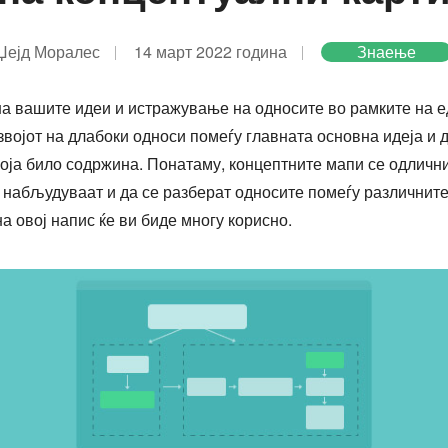
Џејд Моралес
14 март 2022 година
Знаење
на вашите идеи и истражување на односите во рамките на 
звојот на длабоки односи помеѓу главната основна идеја и 
која било содржина. Понатаму, концептните мапи се одлични
 набљудуваат и да се разберат односите помеѓу различните
а овој напис ќе ви биде многу корисно.