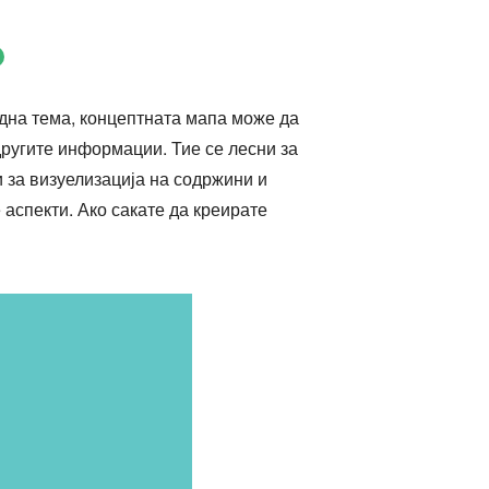
една тема, концептната мапа може да
другите информации. Тие се лесни за
 за визуелизација на содржини и
 аспекти. Ако сакате да креирате