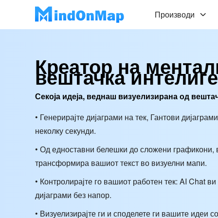
Производи
Креатор на ментал
вештачка интелиге
Секоја идеја, веднаш визуелизирана од вешта
• Генерирајте дијаграми на тек, Гантови дијаграм
неколку секунди.
• Од едноставни белешки до сложени графикони, 
трансформира вашиот текст во визуелни мапи.
• Контролирајте го вашиот работен тек: AI Chat в
дијаграми без напор.
• Визуелизирајте ги и споделете ги вашите идеи со