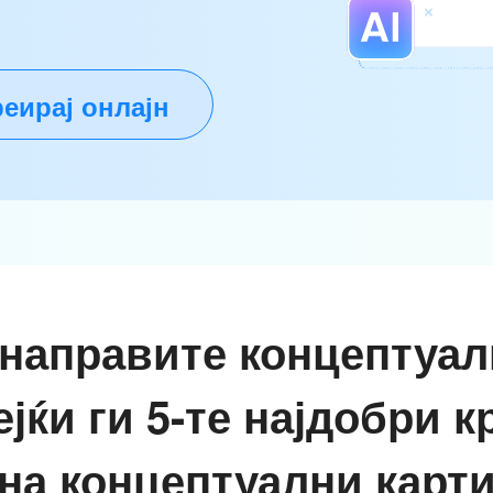
еирај онлајн
 направите концептуал
јќи ги 5-те најдобри 
на концептуални карт