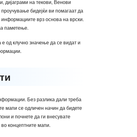
и, дијаграми на текови, Венови
а проучување бидејќи ви помагаат да
е информациите врз основа на врски.
за паметење.
 е од клучно значење да се видат и
формации.
рти
нформации. Без разлика дали треба
е мапи се одличен начин да бидете
они и почнете да ги внесувате
 во концептните мапи.