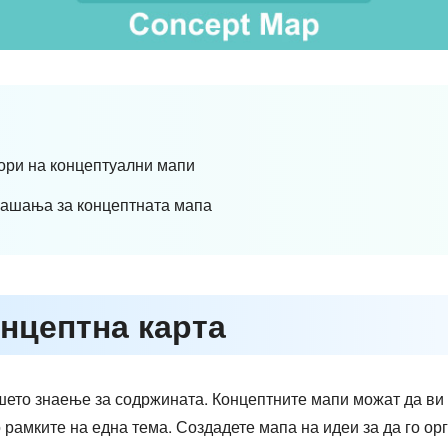
тори на концептуални мапи
прашања за концептната мапа
онцептна карта
шето знаење за содржината. Концептните мапи можат да ви
 рамките на една тема. Создадете мапа на идеи за да го о