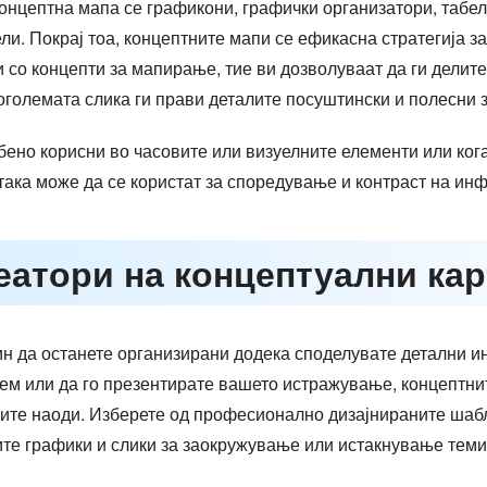
концептна мапа се графикони, графички организатори, табел
ли. Покрај тоа, концептните мапи се ефикасна стратегија з
и со концепти за мапирање, тие ви дозволуваат да ги делит
оголемата слика ги прави деталите посуштински и полесни 
бено корисни во часовите или визуелните елементи или кога
 така може да се користат за споредување и контраст на ин
реатори на концептуални ка
н да останете организирани додека споделувате детални и
ем или да го презентирате вашето истражување, концептнит
ите наоди. Изберете од професионално дизајнираните шабл
те графики и слики за заокружување или истакнување теми