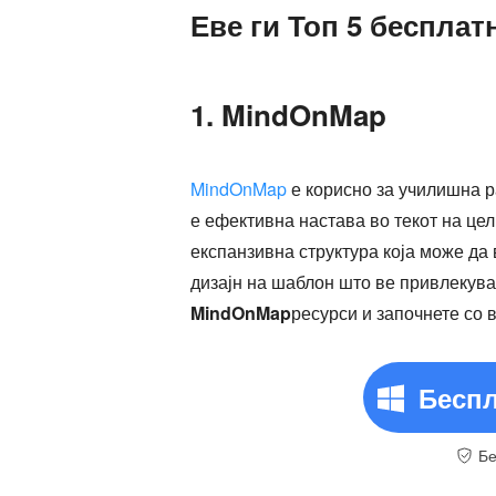
Еве ги Топ 5 бесплат
1. MindOnMap
MindOnMap
е корисно за училишна р
е ефективна настава во текот на це
експанзивна структура која може да
дизајн на шаблон што ве привлекува
MindOnMap
ресурси и започнете со
Бесп
Бе