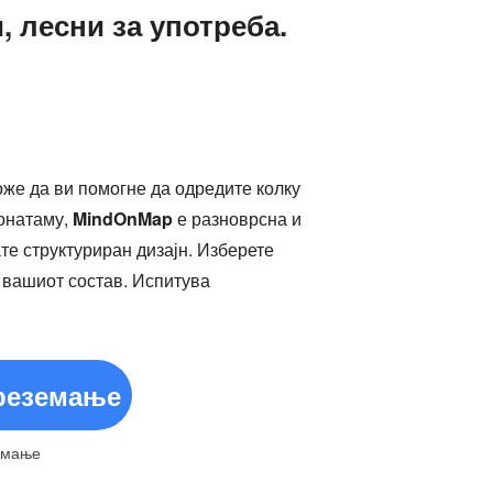
, лесни за употреба.
оже да ви помогне да одредите колку
Понатаму,
MindOnMap
е разноврсна и
те структуриран дизајн. Изберете
о вашиот состав. Испитува
реземање
емање