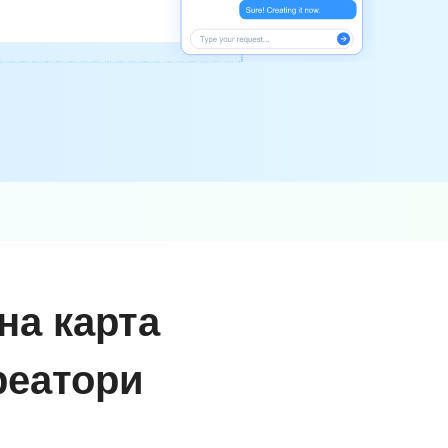
на карта
креатори
и