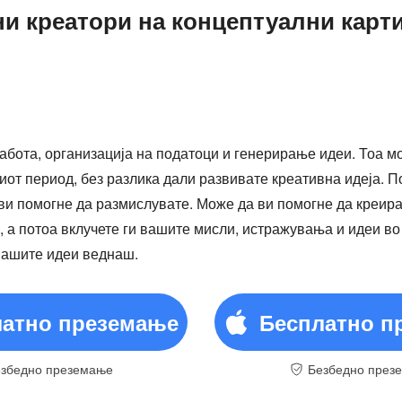
ни креатори на концептуални карти
абота, организација на податоци и генерирање идеи. Тоа м
лиот период, без разлика дали развивате креативна идеја. 
 ви помогне да размислувате. Може да ви помогне да креира
, а потоа вклучете ги вашите мисли, истражувања и идеи в
 вашите идеи веднаш.
латно преземање
Бесплатно п
збедно преземање
Безбедно през