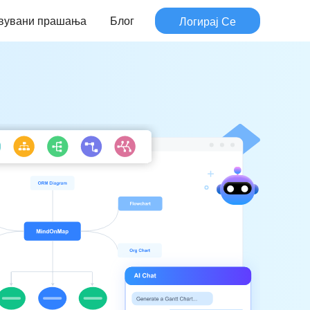
авувани прашања
Блог
Логирај Се