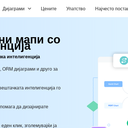
Дијаграми
Цените
Упатство
Најчесто пост
ни мапи со
нција
чка интелигенција
и, ORM дијаграми и друго за
вештачката интелигенција го
и помага да дизајнирате
 еден клик, зголемувајќи ја