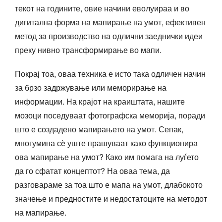
текот на годините, овие начини еволуираа и во
дигитална форма на мапирање на умот, ефективен
метод за производство на одлични заеднички идеи
преку нивно трансформирање во мапи.
Покрај тоа, оваа техника е исто така одличен начин
за брзо задржување или меморирање на
информации. На крајот на краиштата, нашите
мозоци поседуваат фотографска меморија, поради
што е создадено мапирањето на умот. Сепак,
многумина сè уште прашуваат како функционира
ова мапирање на умот? Како им помага на луѓето
да го сфатат концептот? На оваа тема, да
разговараме за тоа што е мапа на умот, длабокото
значење и предностите и недостатоците на методот
на мапирање.