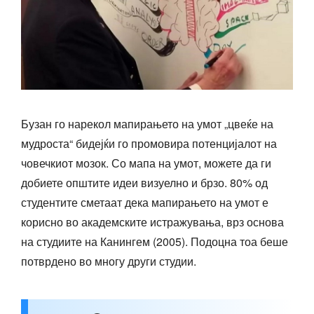
Бузан го нарекол мапирањето на умот „цвеќе на
мудроста“ бидејќи го промовира потенцијалот на
човечкиот мозок. Со мапа на умот, можете да ги
добиете општите идеи визуелно и брзо. 80% од
студентите сметаат дека мапирањето на умот е
корисно во академските истражувања, врз основа
на студиите на Канингем (2005). Подоцна тоа беше
потврдено во многу други студии.