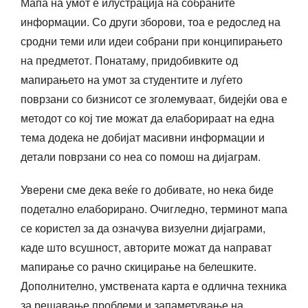
Мапа на умот е илустрација на собраните
информации. Со други зборови, тоа е редослед на
сродни теми или идеи собрани при конципирањето
на предметот. Понатаму, придобивките од
мапирањето на умот за студентите и луѓето
поврзани со бизнисот се зголемуваат, бидејќи ова е
методот со кој тие можат да елаборираат на една
тема додека не добијат масивни информации и
детали поврзани со неа со помош на дијаграм.
Уверени сме дека веќе го добивате, но нека биде
подетално елаборирано. Очигледно, терминот мапа
се користел за да означува визуелни дијаграми,
каде што всушност, авторите можат да направат
мапирање со рачно скицирање на белешките.
Дополнително, умствената карта е одлична техника
за решавање проблеми и запаметување на