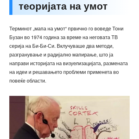
теоријата на умот
Терминот „мапа на умот“ првично го воведе Тони
Бузан во 1974 година за време на неговата ТВ
серија на Би-Би-Си. Вклучуваше два методи,
разгранување и радијално мапирање, што ја
направи историјата на визуелизацијата, размената
на идеи и решавањето проблеми применета во
повеќе области.