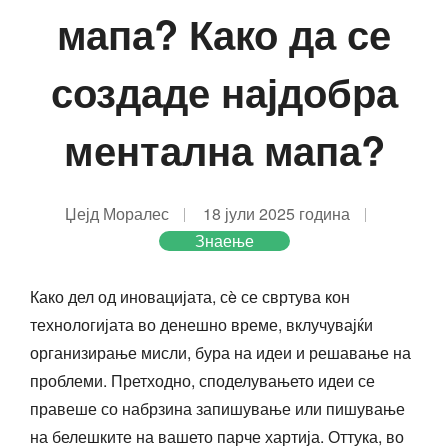
мапа? Како да се
создаде најдобра
ментална мапа?
Џејд Моралес
18 јули 2025 година
Знаење
Како дел од иновацијата, сè се свртува кон
технологијата во денешно време, вклучувајќи
организирање мисли, бура на идеи и решавање на
проблеми. Претходно, споделувањето идеи се
правеше со набрзина запишување или пишување
на белешките на вашето парче хартија. Оттука, во