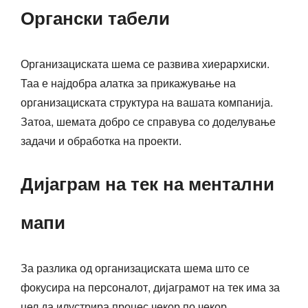
Органски табели
Организациската шема се развива хиерархиски.
Таа е најдобра алатка за прикажување на
организациската структура на вашата компанија.
Затоа, шемата добро се справува со доделување
задачи и обработка на проекти.
Дијаграм на тек на ментални
мапи
За разлика од организациската шема што се
фокусира на персоналот, дијаграмот на тек има за
цел да илустрира процес чекор по чекор.