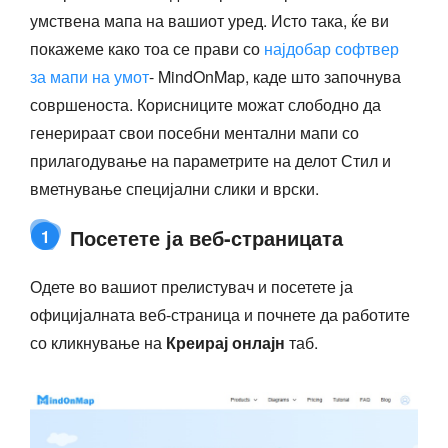
умствена мапа на вашиот уред. Исто така, ќе ви
покажеме како тоа се прави со
најдобар софтвер
за мапи на умот
- MindOnMap, каде што започнува
совршеноста. Корисниците можат слободно да
генерираат свои посебни ментални мапи со
прилагодување на параметрите на делот Стил и
вметнување специјални слики и врски.
Посетете ја веб-страницата
1
Одете во вашиот прелистувач и посетете ја
официјалната веб-страница и почнете да работите
со кликнување на
Креирај онлајн
таб.