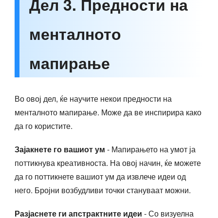
Дел 3. Предности на
менталното
мапирање
Во овој дел, ќе научите некои предности на
менталното мапирање. Може да ве инспирира како
да го користите.
Зајакнете го вашиот ум
- Мапирањето на умот ја
поттикнува креативноста. На овој начин, ќе можете
да го поттикнете вашиот ум да извлече идеи од
него. Бројни возбудливи точки стануваат можни.
Разјаснете ги апстрактните идеи
- Со визуелна