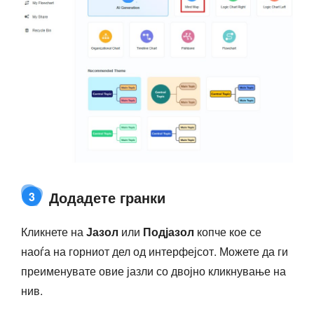
Додадете гранки
3
Кликнете на
Јазол
или
Подјазол
копче кое се
наоѓа на горниот дел од интерфејсот. Можете да ги
преименувате овие јазли со двојно кликнување на
нив.