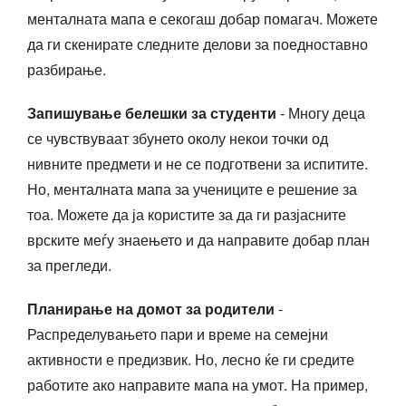
менталната мапа е секогаш добар помагач. Можете
да ги скенирате следните делови за поедноставно
разбирање.
Запишување белешки за студенти
- Многу деца
се чувствуваат збунето околу некои точки од
нивните предмети и не се подготвени за испитите.
Но, менталната мапа за учениците е решение за
тоа. Можете да ја користите за да ги разјасните
врските меѓу знаењето и да направите добар план
за прегледи.
Планирање на домот за родители
-
Распределувањето пари и време на семејни
активности е предизвик. Но, лесно ќе ги средите
работите ако направите мапа на умот. На пример,