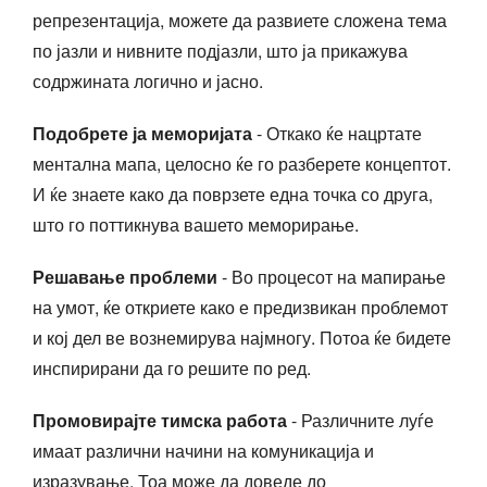
репрезентација, можете да развиете сложена тема
по јазли и нивните подјазли, што ја прикажува
содржината логично и јасно.
Подобрете ја меморијата
- Откако ќе нацртате
ментална мапа, целосно ќе го разберете концептот.
И ќе знаете како да поврзете една точка со друга,
што го поттикнува вашето меморирање.
Решавање проблеми
- Во процесот на мапирање
на умот, ќе откриете како е предизвикан проблемот
и кој дел ве вознемирува најмногу. Потоа ќе бидете
инспирирани да го решите по ред.
Промовирајте тимска работа
- Различните луѓе
имаат различни начини на комуникација и
изразување. Тоа може да доведе до