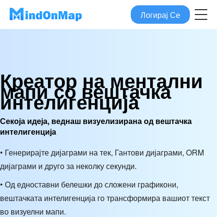
Логирај Се
Креатор на ментални
мапи со вештачка
интелигенција
Секоја идеја, веднаш визуелизирана од вештачка
интелигенција
• Генерирајте дијаграми на тек, Гантови дијаграми, ORM
дијаграми и друго за неколку секунди.
• Од едноставни белешки до сложени графикони,
вештачката интелигенција го трансформира вашиот текст
во визуелни мапи.