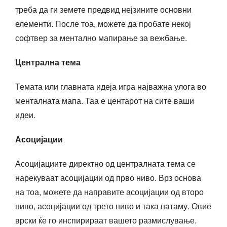
треба да ги земете предвид нејзините основни
елементи. После тоа, можете да пробате некој
софтвер за ментално мапирање за вежбање.
Централна тема
Темата или главната идеја игра најважна улога во
менталната мапа. Таа е центарот на сите ваши
идеи.
Асоцијации
Асоцијациите директно од централната тема се
нарекуваат асоцијации од прво ниво. Врз основа
на тоа, можете да направите асоцијации од второ
ниво, асоцијации од трето ниво и така натаму. Овие
врски ќе го инспирираат вашето размислување.